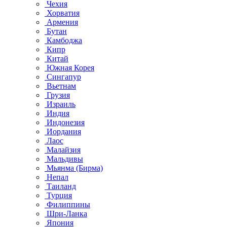
Чехия
Хорватия
Армения
Бутан
Камбоджа
Кипр
Китай
Южная Корея
Сингапур
Вьетнам
Грузия
Израиль
Индия
Индонезия
Иордания
Лаос
Малайзия
Мальдивы
Мьянма (Бирма)
Непал
Таиланд
Турция
Филиппины
Шри-Ланка
Япония