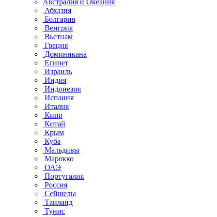
Австралия и Океания
Абхазия
Болгария
Венгрия
Вьетнам
Греция
Доминикана
Египет
Израиль
Индия
Индонезия
Испания
Италия
Кипр
Китай
Крым
Куба
Мальдивы
Марокко
ОАЭ
Португалия
Россия
Сейшелы
Таиланд
Тунис