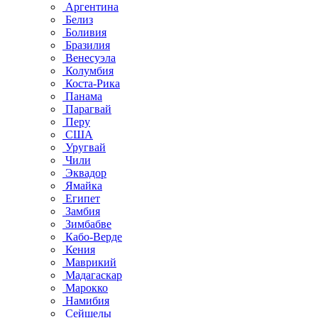
Аргентина
Белиз
Боливия
Бразилия
Венесуэла
Колумбия
Коста-Рика
Панама
Парагвай
Перу
США
Уругвай
Чили
Эквадор
Ямайка
Египет
Замбия
Зимбабве
Кабо-Верде
Кения
Маврикий
Мадагаскар
Марокко
Намибия
Сейшелы