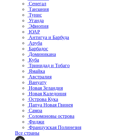
Сенегал
Танзания
Тунис
Уганда
Эфиопия
ЮАР
Антигуа и Барбуда
Аруба
Барбадос
Доминикана
Куба
Тринидад и Тобаго
Ямайка
Австралия
Вануату
Новая Зеландия
Новая Каледония
Острова Кука
Папуа Новая Гвинея
Самоа
Соломоновы острова
Фиджи
Французская Полинезия
Все страны