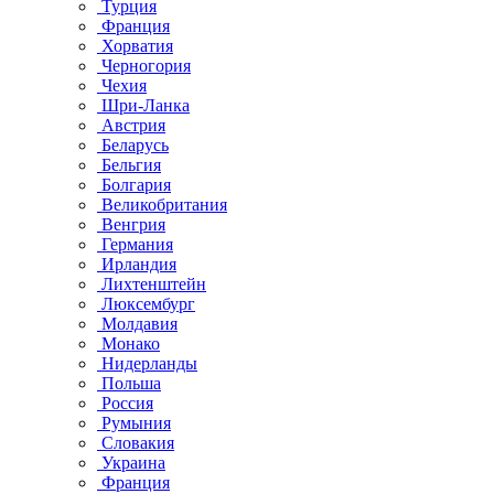
Турция
Франция
Хорватия
Черногория
Чехия
Шри-Ланка
Австрия
Беларусь
Бельгия
Болгария
Великобритания
Венгрия
Германия
Ирландия
Лихтенштейн
Люксембург
Молдавия
Монако
Нидерланды
Польша
Россия
Румыния
Словакия
Украина
Франция