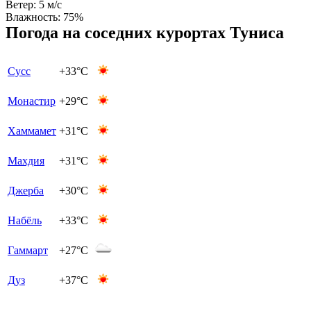
Ветер:
5 м/с
Влажность:
75%
Погода на соседних курортах Туниса
Сусс
+33°C
Монастир
+29°C
Хаммамет
+31°C
Махдия
+31°C
Джерба
+30°C
Набёль
+33°C
Гаммарт
+27°C
Дуз
+37°C