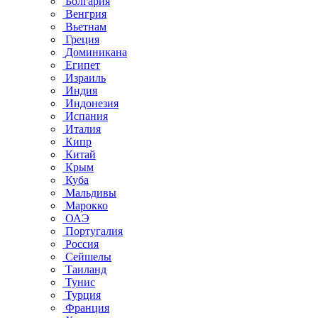
Болгария
Венгрия
Вьетнам
Греция
Доминикана
Египет
Израиль
Индия
Индонезия
Испания
Италия
Кипр
Китай
Крым
Куба
Мальдивы
Марокко
ОАЭ
Португалия
Россия
Сейшелы
Таиланд
Тунис
Турция
Франция