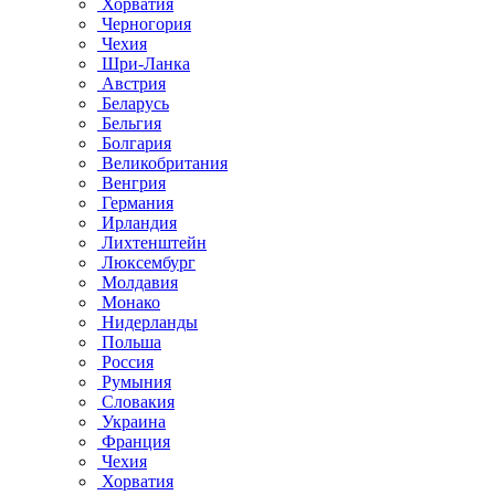
Хорватия
Черногория
Чехия
Шри-Ланка
Австрия
Беларусь
Бельгия
Болгария
Великобритания
Венгрия
Германия
Ирландия
Лихтенштейн
Люксембург
Молдавия
Монако
Нидерланды
Польша
Россия
Румыния
Словакия
Украина
Франция
Чехия
Хорватия