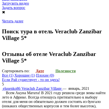
Загрузить видео
Задать вопрос
✖
Читать далее
Поиск тура в отель Veraclub Zanzibar
Village 5*
Отзывы об отеле Veraclub Zanzibar
Village 5*
Cортировать по:
Дате
Полезности
Все
(1)
Хорошие
(1)
Плохие
(0)
Если Рай существует - то он здесь!
5
elusenko86
Veraclub Zanzibar Village
—
январь, 2021
Всем Акуна Матата! В 2021 году решила среди зимы найти
лето в Африке. Всегда отношусь притязательно к выбору
отеля: для меня он обязательно должен состоять из бунгало
(никаких общественных корпусов и тем более высоток),