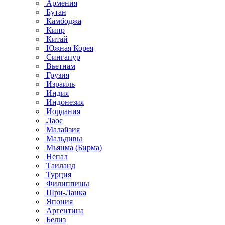
Армения
Бутан
Камбоджа
Кипр
Китай
Южная Корея
Сингапур
Вьетнам
Грузия
Израиль
Индия
Индонезия
Иордания
Лаос
Малайзия
Мальдивы
Мьянма (Бирма)
Непал
Таиланд
Турция
Филиппины
Шри-Ланка
Япония
Аргентина
Белиз