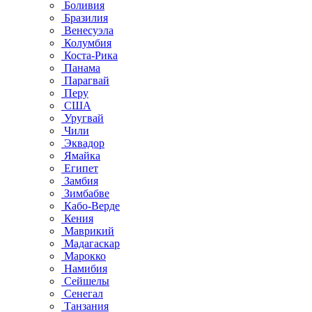
Боливия
Бразилия
Венесуэла
Колумбия
Коста-Рика
Панама
Парагвай
Перу
США
Уругвай
Чили
Эквадор
Ямайка
Египет
Замбия
Зимбабве
Кабо-Верде
Кения
Маврикий
Мадагаскар
Марокко
Намибия
Сейшелы
Сенегал
Танзания