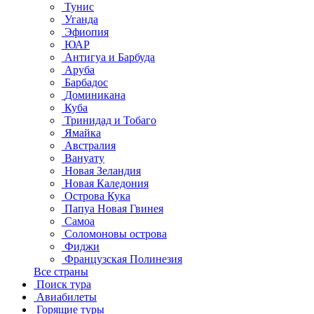
Тунис
Уганда
Эфиопия
ЮАР
Антигуа и Барбуда
Аруба
Барбадос
Доминикана
Куба
Тринидад и Тобаго
Ямайка
Австралия
Вануату
Новая Зеландия
Новая Каледония
Острова Кука
Папуа Новая Гвинея
Самоа
Соломоновы острова
Фиджи
Французская Полинезия
Все страны
Поиск тура
Авиабилеты
Горящие туры