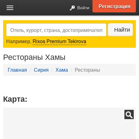
Регистрация
Войти
Toggle
navigation
Search
Найти
Например,
Rixos Premium Tekirova
Рестораны Хамы
Главная
Сирия
Хама
Рестораны
Карта: