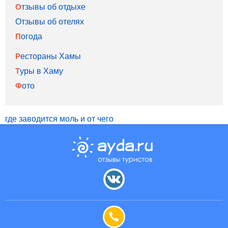
Отзывы об отдыхе
Отзывы об отелях
Погода
Рестораны Хамы
Туры в Хаму
Фото
где заводится моль и от чего