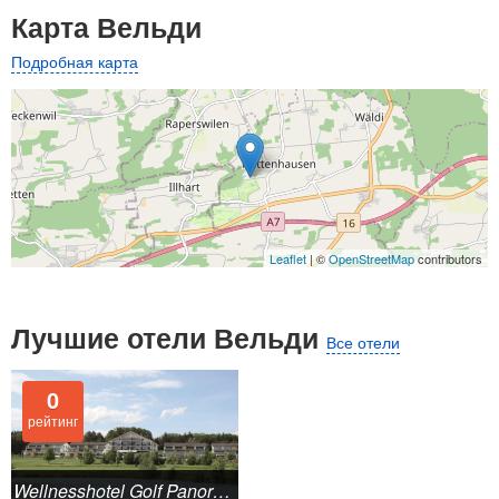
Карта Вельди
Подробная карта
Leaflet
| ©
OpenStreetMap
contributors
Лучшие отели Вельди
Все отели
0
рейтинг
Wellnesshotel Golf Panorama 4*