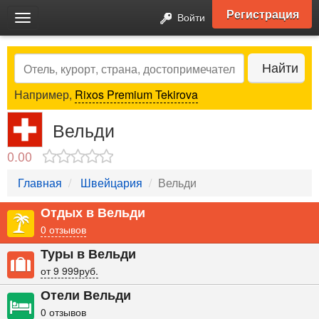
Регистрация
Войти
Toggle
navigation
Search
Найти
Например,
Rixos Premium Tekirova
Вельди
0.00
Главная
Швейцария
Вельди
Отдых в Вельди
0 отзывов
Туры в Вельди
от 9 999руб.
Отели Вельди
0 отзывов