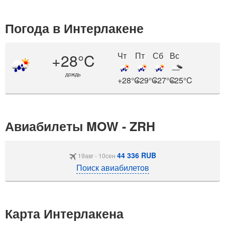
Погода в Интерлакене
+28°C
Чт
Пт
Сб
Вс
дождь
+28°C
+29°C
+27°C
+25°C
Авиабилеты MOW - ZRH
44 336 RUB
19авг - 10сен
Поиск авиабилетов
Карта Интерлакена