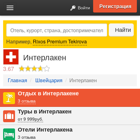
Регистрация
Войти
Toggle
navigation
Search
Найти
Например,
Rixos Premium Tekirova
Интерлакен
3.67
Главная
Швейцария
Интерлакен
Отдых в Интерлакене
3 отзыва
Туры в Интерлакен
от 9 999руб.
Отели Интерлакена
3 отзыва