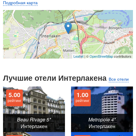
Подробная карта
Leaflet
| ©
OpenStreetMap
contributors
Лучшие отели Интерлакена
Все отели
5.00
1.00
рейтинг
рейтинг
Beau Rivage 5*
Metropole 4*
Интерлакен
Интерлакен