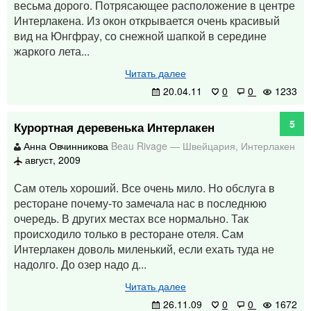
весьма дорого. Потрясающее расположение в центре
Интерлакена. Из окон открывается очень красивый
вид на Юнгфрау, со снежной шапкой в середине
жаркого лета...
Читать далее
20.04.11
0
0
1233
5
Курортная деревенька Интерлакен
Анна Овчинникова
Beau Rivage
—
Швейцария
,
Интерлакен
август, 2009
Сам отель хороший. Все очень мило. Но обслуга в
ресторане почему-то замечала нас в последнюю
очередь. В других местах все нормально. Так
происходило только в ресторане отеля. Сам
Интерлакен доволь миленький, если ехать туда не
надолго. До озер надо д...
Читать далее
26.11.09
0
0
1672