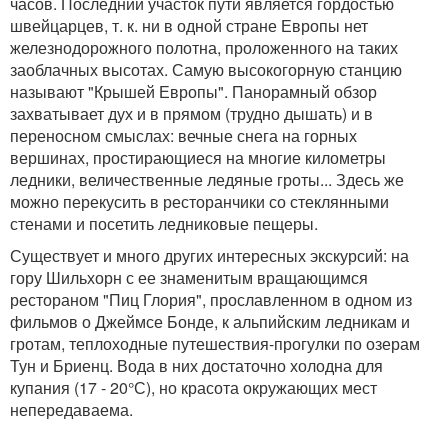
часов. Последний участок пути является гордостью
швейцарцев, т. к. ни в одной стране Европы нет
железнодорожного полотна, проложенного на таких
заоблачных высотах. Самую высокогорную станцию
называют "Крышей Европы". Панорамный обзор
захватывает дух и в прямом (трудно дышать) и в
переносном смыслах: вечные снега на горных
вершинах, простирающиеся на многие километры
ледники, величественные ледяные гроты... Здесь же
можно перекусить в ресторанчики со стеклянными
стенами и посетить ледниковые пещеры.
Существует и много других интересных экскурсий: на
гору Шильхорн с ее знаменитым вращающимся
рестораном "Пиц Глория", прославленном в одном из
фильмов о Джеймсе Бонде, к альпийским ледникам и
гротам, теплоходные путешествия-прогулки по озерам
Тун и Бриенц. Вода в них достаточно холодна для
купания (17 - 20°С), но красота окружающих мест
непередаваема.