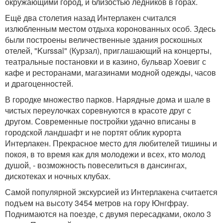
окружающими город, и близостью ледников в горах.
Ещё два столетия назад Интерлакен считался
излюбленным местом отдыха коронованных особ. Здесь
были построены величественные здания роскошных
отелей, "Kurssal" (Курзал), приглашающий на концерты,
театральные постановки и в казино, бульвар Хоевиг с
кафе и ресторанами, магазинами модной одежды, часов
и драгоценностей.
В городке множество парков. Нарядные дома и шале в
чистых переулочках соревнуются в красоте друг с
другом. Современные постройки удачно вписаны в
городской ландшафт и не портят облик курорта
Интерлакен. Прекрасное место для любителей тишины и
покоя, в то время как для молодежи и всех, кто молод
душой, - возможность повеселиться в дансингах,
дискотеках и ночных клубах.
Самой популярной экскурсией из Интерлакена считается
подъем на высоту 3454 метров на гору Юнгфрау.
Поднимаются на поезде, с двумя пересадками, около 3