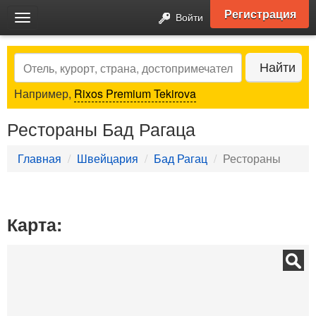
Регистрация
Войти
Toggle
navigation
Search
Найти
Например,
Rixos Premium Tekirova
Рестораны Бад Рагаца
Главная
Швейцария
Бад Рагац
Рестораны
Карта: