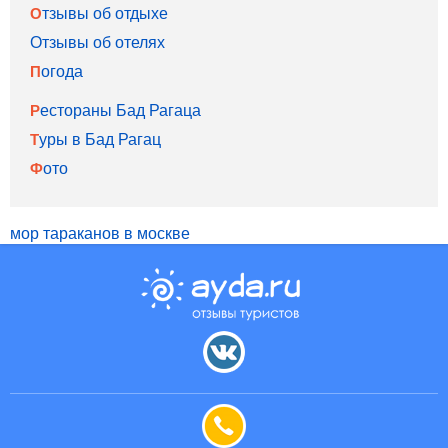
Отзывы об отдыхе
Отзывы об отелях
Погода
Рестораны Бад Рагаца
Туры в Бад Рагац
Фото
мор тараканов в москве