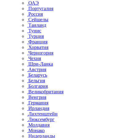
ОАЭ
Португалия
Россия
Сейшелы
Таиланд
Тунис
Турция
Франция
Хорватия
Черногория
Чехия
Шри-Ланка
Австрия
Беларусь
Бельгия
Болгария
Великобритания
Венгрия
Германия
Ирландия
Лихтенштейн
Люксембург
Молдавия
Монако
Нидерланды