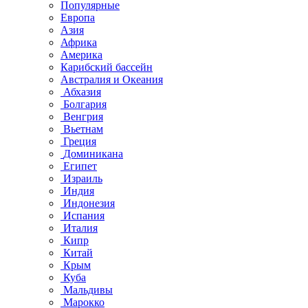
Популярные
Европа
Азия
Африка
Америка
Карибский бассейн
Австралия и Океания
Абхазия
Болгария
Венгрия
Вьетнам
Греция
Доминикана
Египет
Израиль
Индия
Индонезия
Испания
Италия
Кипр
Китай
Крым
Куба
Мальдивы
Марокко