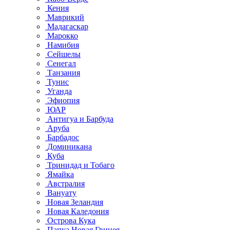
Кения
Маврикий
Мадагаскар
Марокко
Намибия
Сейшелы
Сенегал
Танзания
Тунис
Уганда
Эфиопия
ЮАР
Антигуа и Барбуда
Аруба
Барбадос
Доминикана
Куба
Тринидад и Тобаго
Ямайка
Австралия
Вануату
Новая Зеландия
Новая Каледония
Острова Кука
Папуа Новая Гвинея