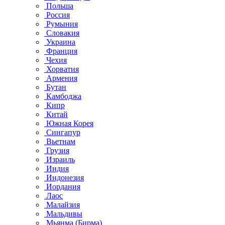
Польша
Россия
Румыния
Словакия
Украина
Франция
Чехия
Хорватия
Армения
Бутан
Камбоджа
Кипр
Китай
Южная Корея
Сингапур
Вьетнам
Грузия
Израиль
Индия
Индонезия
Иордания
Лаос
Малайзия
Мальдивы
Мьянма (Бирма)