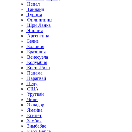
Непал
Таиланд
Турция
Филиппины
Шри-Ланка
Япония
Аргентина
Белиз
Боливия
Бразилия
Венесуэла
Колумбия
Коста-Рика
Панама
Парагвай
Перу
США
Уругвай
Чили
Эквадор
Ямайка
Египет
Замбия
Зимбабве
Кабо-Верде