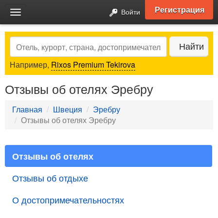
Регистрация
Войти
Toggle
navigation
Search
Найти
Например,
Rixos Premium Tekirova
Отзывы об отелях Эребру
Главная
Швеция
Эребру
Отзывы об отелях Эребру
Отзывы об отелях
Отзывы об отдыхе
О достопримечательностях