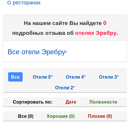
О ресторанах
На нашем сайте Вы найдете
0
подробных отзыва об
отелях Эребру
.
Все отели Эребру
0
Все
Отели 5*
Отели 4*
Отели 3*
Отели 2*
Cортировать по:
Дате
Полезности
Все
(0)
Хорошие
(0)
Плохие
(0)