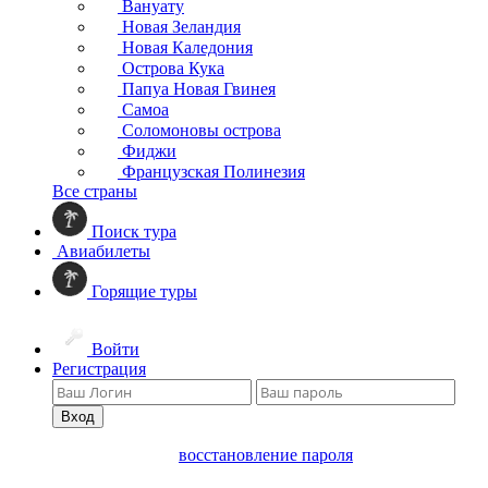
Вануату
Новая Зеландия
Новая Каледония
Острова Кука
Папуа Новая Гвинея
Самоа
Соломоновы острова
Фиджи
Французская Полинезия
Все страны
Поиск тура
Авиабилеты
Горящие туры
Войти
Регистрация
Вход
восстановление пароля