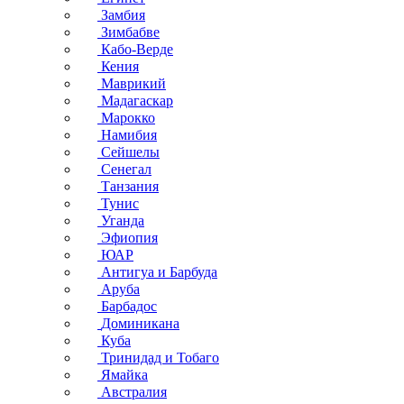
Замбия
Зимбабве
Кабо-Верде
Кения
Маврикий
Мадагаскар
Марокко
Намибия
Сейшелы
Сенегал
Танзания
Тунис
Уганда
Эфиопия
ЮАР
Антигуа и Барбуда
Аруба
Барбадос
Доминикана
Куба
Тринидад и Тобаго
Ямайка
Австралия