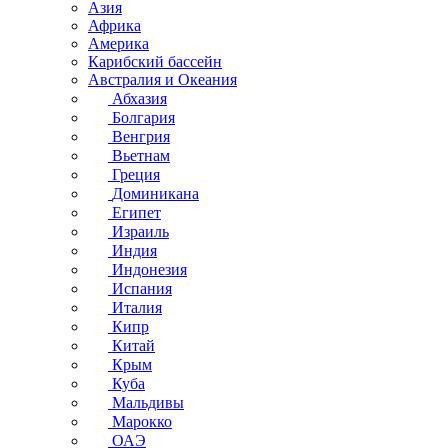
Азия
Африка
Америка
Карибский бассейн
Австралия и Океания
Абхазия
Болгария
Венгрия
Вьетнам
Греция
Доминикана
Египет
Израиль
Индия
Индонезия
Испания
Италия
Кипр
Китай
Крым
Куба
Мальдивы
Марокко
ОАЭ