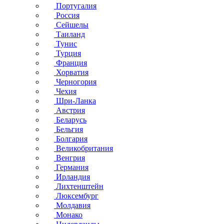
Португалия
Россия
Сейшелы
Таиланд
Тунис
Турция
Франция
Хорватия
Черногория
Чехия
Шри-Ланка
Австрия
Беларусь
Бельгия
Болгария
Великобритания
Венгрия
Германия
Ирландия
Лихтенштейн
Люксембург
Молдавия
Монако