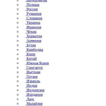
Нидерланды
Польша
Россия
Румыния
Словакия
Украина
Франция
Чехия
Хорватия
Армения
Бутан
Камбоджа
Кипр
Китай
Южная Корея
Сингапур
Вьетнам
Грузия
Израиль
Индия
Индонезия
Иордания
Лаос
Малайзия