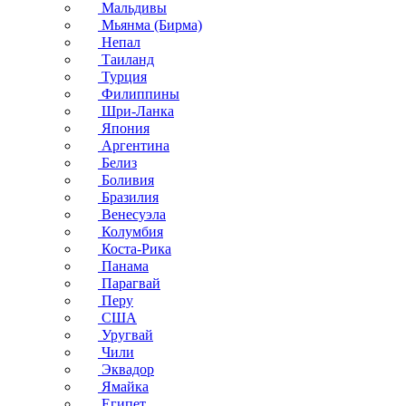
Мальдивы
Мьянма (Бирма)
Непал
Таиланд
Турция
Филиппины
Шри-Ланка
Япония
Аргентина
Белиз
Боливия
Бразилия
Венесуэла
Колумбия
Коста-Рика
Панама
Парагвай
Перу
США
Уругвай
Чили
Эквадор
Ямайка
Египет