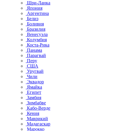
Шри-Ланка
Япония
Аргентина
Белиз
Боливия
Бразилия
Венесуэла
Колумбия
Коста-Рика
Панама
Парагвай
Перу
США
Уругвай
Чили
Эквадор
Ямайка
Египет
Замбия
Зимбабве
Кабо-Верде
Кения
Маврикий
Мадагаскар
Марокко