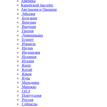
Америка
Карибский бассейн
Австралия и Океания
Абхазия
Болгария
Венгрия
Вьетнам
Греция
Доминикана
Египет
Израиль
Индия
Индонезия
Испания
Италия
Кипр
Китай
Крым
Куба
Мальдивы
Марокко
ОАЭ
Португалия
Россия
Сейшелы