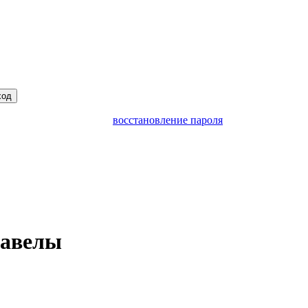
ход
восстановление пароля
навелы