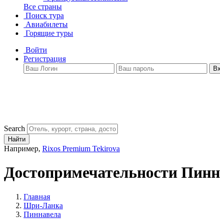
Все страны
Поиск тура
Авиабилеты
Горящие туры
Войти
Регистрация
В
Search
Найти
Например,
Rixos Premium Tekirova
Достопримечательности Пин
Главная
Шри-Ланка
Пиннавела