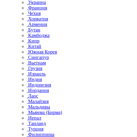
Украина
Франция
Чехия
Хорватия
Армения
Бутан
Камбоджа
Кипр
Китай
Южная Корея
Сингапур
Вьетнам
Грузия
Израиль
Индия
Индонезия
Иордания
Лаос
Малайзия
Мальдивы
Мьянма (Бирма)
Непал
Таиланд
Турция
Филиппины