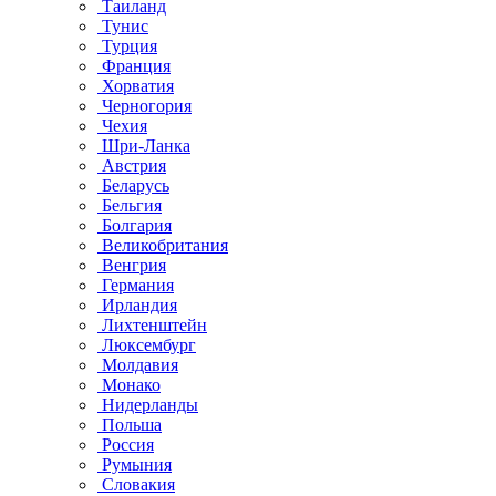
Таиланд
Тунис
Турция
Франция
Хорватия
Черногория
Чехия
Шри-Ланка
Австрия
Беларусь
Бельгия
Болгария
Великобритания
Венгрия
Германия
Ирландия
Лихтенштейн
Люксембург
Молдавия
Монако
Нидерланды
Польша
Россия
Румыния
Словакия