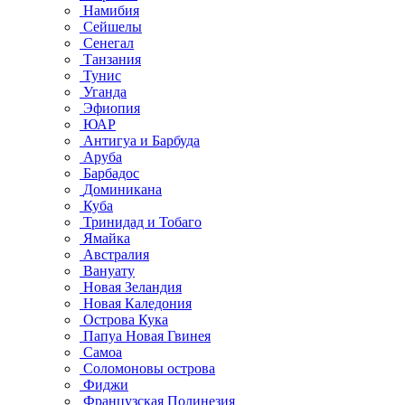
Намибия
Сейшелы
Сенегал
Танзания
Тунис
Уганда
Эфиопия
ЮАР
Антигуа и Барбуда
Аруба
Барбадос
Доминикана
Куба
Тринидад и Тобаго
Ямайка
Австралия
Вануату
Новая Зеландия
Новая Каледония
Острова Кука
Папуа Новая Гвинея
Самоа
Соломоновы острова
Фиджи
Французская Полинезия