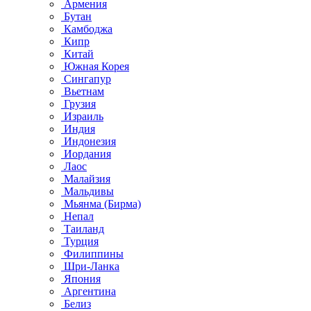
Армения
Бутан
Камбоджа
Кипр
Китай
Южная Корея
Сингапур
Вьетнам
Грузия
Израиль
Индия
Индонезия
Иордания
Лаос
Малайзия
Мальдивы
Мьянма (Бирма)
Непал
Таиланд
Турция
Филиппины
Шри-Ланка
Япония
Аргентина
Белиз