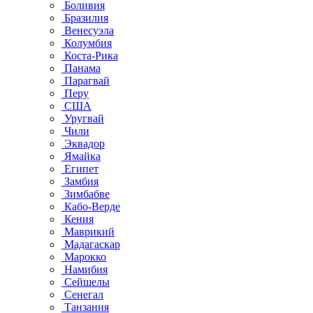
Боливия
Бразилия
Венесуэла
Колумбия
Коста-Рика
Панама
Парагвай
Перу
США
Уругвай
Чили
Эквадор
Ямайка
Египет
Замбия
Зимбабве
Кабо-Верде
Кения
Маврикий
Мадагаскар
Марокко
Намибия
Сейшелы
Сенегал
Танзания