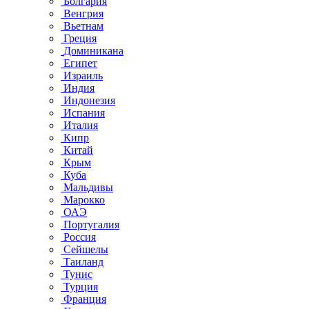
Болгария
Венгрия
Вьетнам
Греция
Доминикана
Египет
Израиль
Индия
Индонезия
Испания
Италия
Кипр
Китай
Крым
Куба
Мальдивы
Марокко
ОАЭ
Португалия
Россия
Сейшелы
Таиланд
Тунис
Турция
Франция