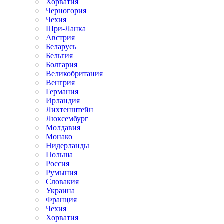
Хорватия
Черногория
Чехия
Шри-Ланка
Австрия
Беларусь
Бельгия
Болгария
Великобритания
Венгрия
Германия
Ирландия
Лихтенштейн
Люксембург
Молдавия
Монако
Нидерланды
Польша
Россия
Румыния
Словакия
Украина
Франция
Чехия
Хорватия