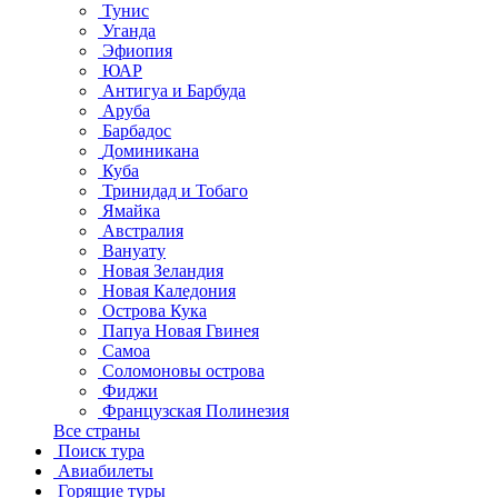
Тунис
Уганда
Эфиопия
ЮАР
Антигуа и Барбуда
Аруба
Барбадос
Доминикана
Куба
Тринидад и Тобаго
Ямайка
Австралия
Вануату
Новая Зеландия
Новая Каледония
Острова Кука
Папуа Новая Гвинея
Самоа
Соломоновы острова
Фиджи
Французская Полинезия
Все страны
Поиск тура
Авиабилеты
Горящие туры