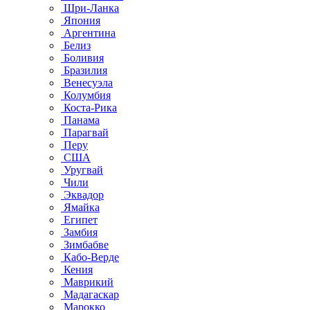
Шри-Ланка
Япония
Аргентина
Белиз
Боливия
Бразилия
Венесуэла
Колумбия
Коста-Рика
Панама
Парагвай
Перу
США
Уругвай
Чили
Эквадор
Ямайка
Египет
Замбия
Зимбабве
Кабо-Верде
Кения
Маврикий
Мадагаскар
Марокко