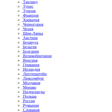
Таиланд
Тунис
Турция
Франция
Хорватия
Черногория
Чехия
Шри-Ланка
Австрия
Беларусь
Бельгия
Болгария
Великобритания
Венгрия
Германия
Ирландия
Лихтенштейн
Люксембург
Молдавия
Монако
Нидерланды
Польша
Россия
Румыния
Словакия