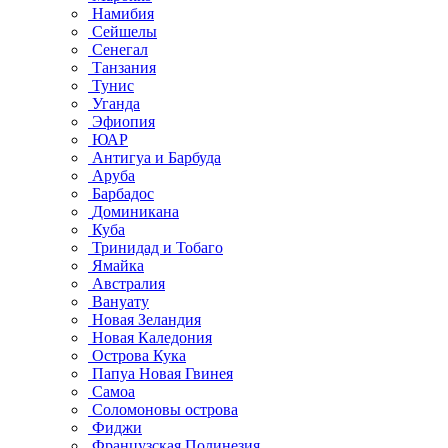
Намибия
Сейшелы
Сенегал
Танзания
Тунис
Уганда
Эфиопия
ЮАР
Антигуа и Барбуда
Аруба
Барбадос
Доминикана
Куба
Тринидад и Тобаго
Ямайка
Австралия
Вануату
Новая Зеландия
Новая Каледония
Острова Кука
Папуа Новая Гвинея
Самоа
Соломоновы острова
Фиджи
Французская Полинезия