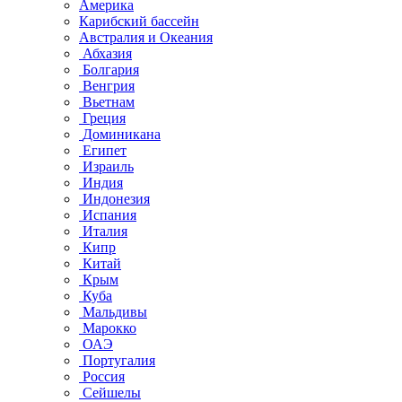
Америка
Карибский бассейн
Австралия и Океания
Абхазия
Болгария
Венгрия
Вьетнам
Греция
Доминикана
Египет
Израиль
Индия
Индонезия
Испания
Италия
Кипр
Китай
Крым
Куба
Мальдивы
Марокко
ОАЭ
Португалия
Россия
Сейшелы