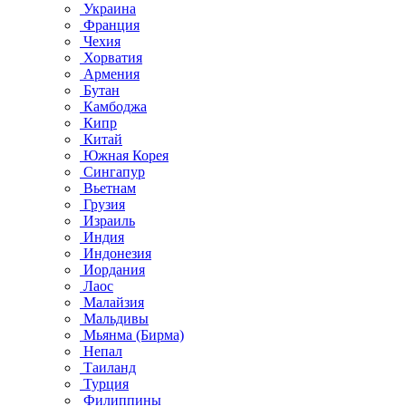
Украина
Франция
Чехия
Хорватия
Армения
Бутан
Камбоджа
Кипр
Китай
Южная Корея
Сингапур
Вьетнам
Грузия
Израиль
Индия
Индонезия
Иордания
Лаос
Малайзия
Мальдивы
Мьянма (Бирма)
Непал
Таиланд
Турция
Филиппины