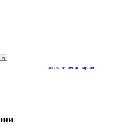
ход
восстановление пароля
рии