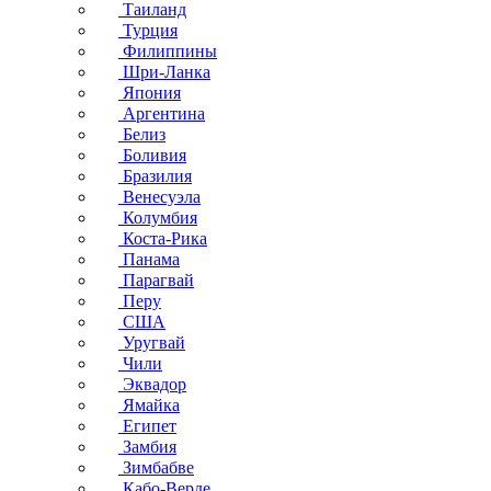
Таиланд
Турция
Филиппины
Шри-Ланка
Япония
Аргентина
Белиз
Боливия
Бразилия
Венесуэла
Колумбия
Коста-Рика
Панама
Парагвай
Перу
США
Уругвай
Чили
Эквадор
Ямайка
Египет
Замбия
Зимбабве
Кабо-Верде