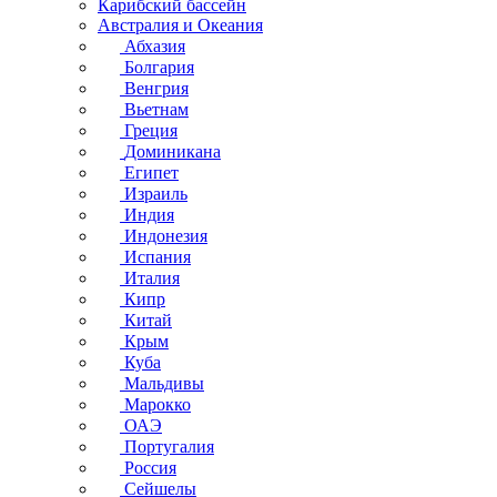
Карибский бассейн
Австралия и Океания
Абхазия
Болгария
Венгрия
Вьетнам
Греция
Доминикана
Египет
Израиль
Индия
Индонезия
Испания
Италия
Кипр
Китай
Крым
Куба
Мальдивы
Марокко
ОАЭ
Португалия
Россия
Сейшелы