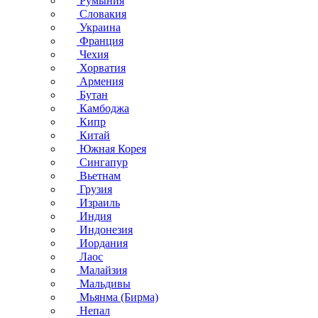
Румыния
Словакия
Украина
Франция
Чехия
Хорватия
Армения
Бутан
Камбоджа
Кипр
Китай
Южная Корея
Сингапур
Вьетнам
Грузия
Израиль
Индия
Индонезия
Иордания
Лаос
Малайзия
Мальдивы
Мьянма (Бирма)
Непал