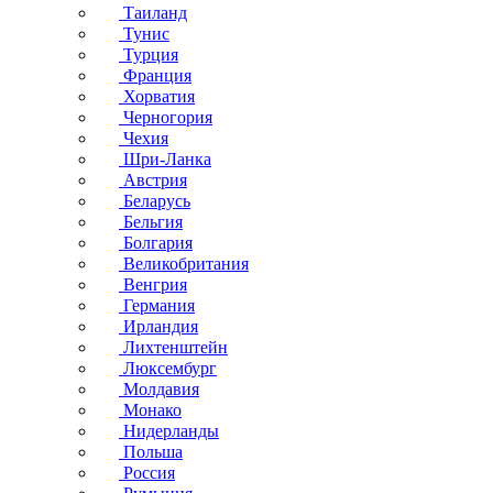
Таиланд
Тунис
Турция
Франция
Хорватия
Черногория
Чехия
Шри-Ланка
Австрия
Беларусь
Бельгия
Болгария
Великобритания
Венгрия
Германия
Ирландия
Лихтенштейн
Люксембург
Молдавия
Монако
Нидерланды
Польша
Россия