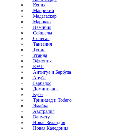
Кения
Маврикий
Мадагаскар
Марокко
Намибия
Сейшелы
Сенегал
Танзания
Тунис
Уганда
Эфиопия
ЮАР
Антигуа и Барбуда
Аруба
Барбадос
Доминикана
Куба
Тринидад и Тобаго
Ямайка
Австралия
Вануату
Новая Зеландия
Новая Каледония