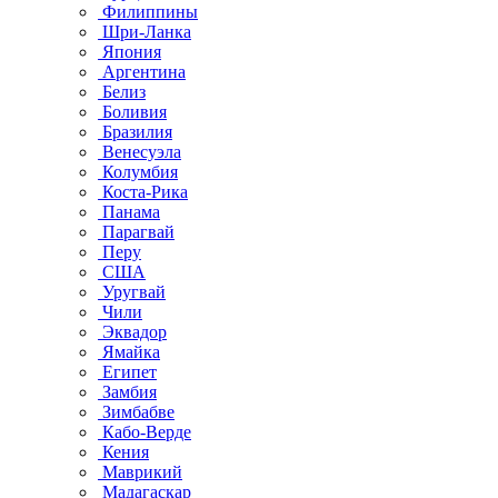
Филиппины
Шри-Ланка
Япония
Аргентина
Белиз
Боливия
Бразилия
Венесуэла
Колумбия
Коста-Рика
Панама
Парагвай
Перу
США
Уругвай
Чили
Эквадор
Ямайка
Египет
Замбия
Зимбабве
Кабо-Верде
Кения
Маврикий
Мадагаскар