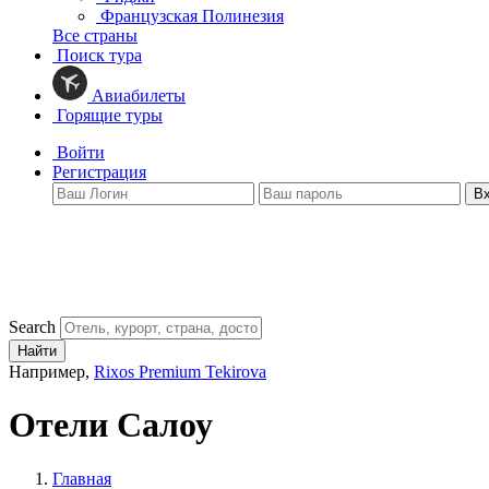
Французская Полинезия
Все страны
Поиск тура
Авиабилеты
Горящие туры
Войти
Регистрация
В
Search
Найти
Например,
Rixos Premium Tekirova
Отели Салоу
Главная