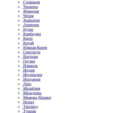
Словакия
Украина
Франция
Чехия
Хорватия
Армения
Бутан
Камбоджа
Кипр
Китай
Южная Корея
Сингапур
Вьетнам
Грузия
Израиль
Индия
Индонезия
Иордания
Лаос
Малайзия
Мальдивы
Мьянма (Бирма)
Непал
Таиланд
Турция