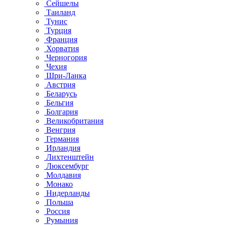
Сейшелы
Таиланд
Тунис
Турция
Франция
Хорватия
Черногория
Чехия
Шри-Ланка
Австрия
Беларусь
Бельгия
Болгария
Великобритания
Венгрия
Германия
Ирландия
Лихтенштейн
Люксембург
Молдавия
Монако
Нидерланды
Польша
Россия
Румыния