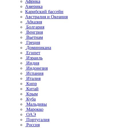
Африка
Америка
Карибский бассейн
Австралия и Океания
Абхазия
Болгария
Венгрия
Вьетнам
Греция
Доминикана
Египет
Израиль
Индия
Индонезия
Испания
Италия
Кипр
Китай
Крым
Куба
Мальдивы
Марокко
ОАЭ
Португалия
Россия