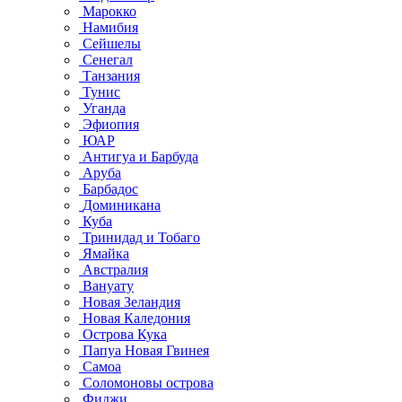
Марокко
Намибия
Сейшелы
Сенегал
Танзания
Тунис
Уганда
Эфиопия
ЮАР
Антигуа и Барбуда
Аруба
Барбадос
Доминикана
Куба
Тринидад и Тобаго
Ямайка
Австралия
Вануату
Новая Зеландия
Новая Каледония
Острова Кука
Папуа Новая Гвинея
Самоа
Соломоновы острова
Фиджи