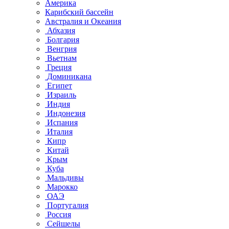
Америка
Карибский бассейн
Австралия и Океания
Абхазия
Болгария
Венгрия
Вьетнам
Греция
Доминикана
Египет
Израиль
Индия
Индонезия
Испания
Италия
Кипр
Китай
Крым
Куба
Мальдивы
Марокко
ОАЭ
Португалия
Россия
Сейшелы