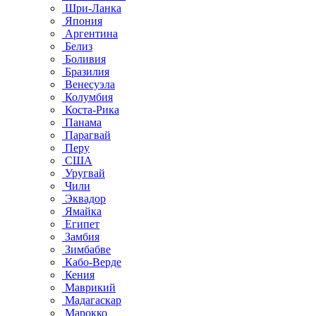
Шри-Ланка
Япония
Аргентина
Белиз
Боливия
Бразилия
Венесуэла
Колумбия
Коста-Рика
Панама
Парагвай
Перу
США
Уругвай
Чили
Эквадор
Ямайка
Египет
Замбия
Зимбабве
Кабо-Верде
Кения
Маврикий
Мадагаскар
Марокко