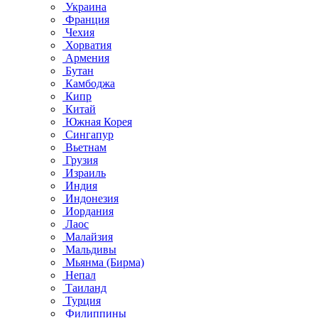
Украина
Франция
Чехия
Хорватия
Армения
Бутан
Камбоджа
Кипр
Китай
Южная Корея
Сингапур
Вьетнам
Грузия
Израиль
Индия
Индонезия
Иордания
Лаос
Малайзия
Мальдивы
Мьянма (Бирма)
Непал
Таиланд
Турция
Филиппины