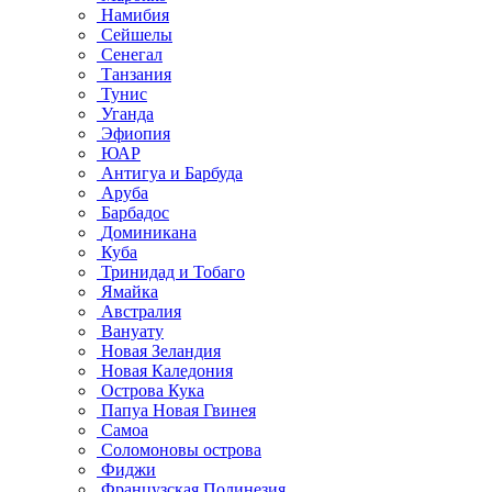
Намибия
Сейшелы
Сенегал
Танзания
Тунис
Уганда
Эфиопия
ЮАР
Антигуа и Барбуда
Аруба
Барбадос
Доминикана
Куба
Тринидад и Тобаго
Ямайка
Австралия
Вануату
Новая Зеландия
Новая Каледония
Острова Кука
Папуа Новая Гвинея
Самоа
Соломоновы острова
Фиджи
Французская Полинезия