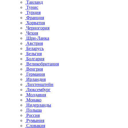
Таиланд
Тунис
Турция
Франция
Хорватия
Черногория
Чехия
Шри-Ланка
Австрия
Беларусь
Бельгия
Болгария
Великобритания
Венгрия
Германия
Ирландия
Лихтенштейн
Люксембург
Молдавия
Монако
Нидерланды
Польша
Россия
Румыния
Словакия