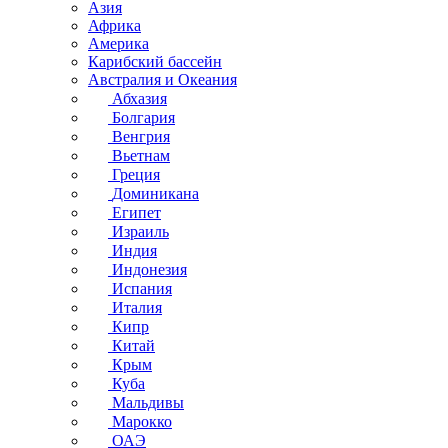
Азия
Африка
Америка
Карибский бассейн
Австралия и Океания
Абхазия
Болгария
Венгрия
Вьетнам
Греция
Доминикана
Египет
Израиль
Индия
Индонезия
Испания
Италия
Кипр
Китай
Крым
Куба
Мальдивы
Марокко
ОАЭ