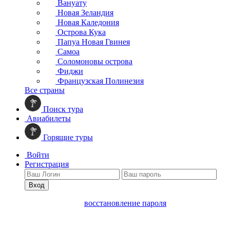
Вануату
Новая Зеландия
Новая Каледония
Острова Кука
Папуа Новая Гвинея
Самоа
Соломоновы острова
Фиджи
Французская Полинезия
Все страны
Поиск тура
Авиабилеты
Горящие туры
Войти
Регистрация
Вход
восстановление пароля