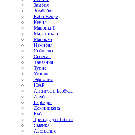
Замбия
Зимбабве
Кабо-Верде
Кения
Маврикий
Мадагаскар
Марокко
Намибия
Сейшелы
Сенегал
Танзания
Тунис
Уганда
Эфиопия
ЮАР
Антигуа и Барбуда
Аруба
Барбадос
Доминикана
Куба
Тринидад и Тобаго
Ямайка
Австралия