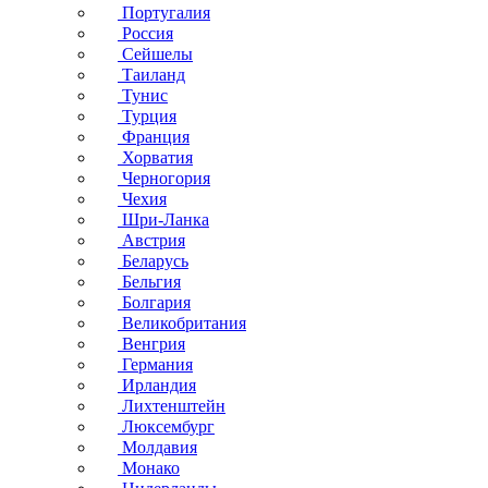
Португалия
Россия
Сейшелы
Таиланд
Тунис
Турция
Франция
Хорватия
Черногория
Чехия
Шри-Ланка
Австрия
Беларусь
Бельгия
Болгария
Великобритания
Венгрия
Германия
Ирландия
Лихтенштейн
Люксембург
Молдавия
Монако