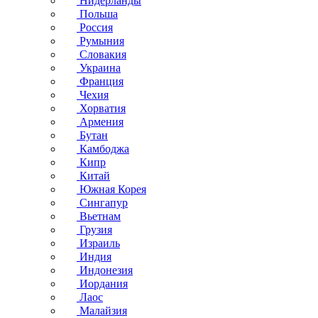
Нидерланды
Польша
Россия
Румыния
Словакия
Украина
Франция
Чехия
Хорватия
Армения
Бутан
Камбоджа
Кипр
Китай
Южная Корея
Сингапур
Вьетнам
Грузия
Израиль
Индия
Индонезия
Иордания
Лаос
Малайзия