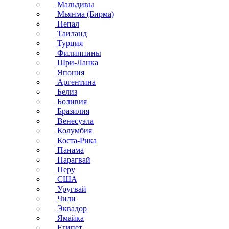
Мальдивы
Мьянма (Бирма)
Непал
Таиланд
Турция
Филиппины
Шри-Ланка
Япония
Аргентина
Белиз
Боливия
Бразилия
Венесуэла
Колумбия
Коста-Рика
Панама
Парагвай
Перу
США
Уругвай
Чили
Эквадор
Ямайка
Египет