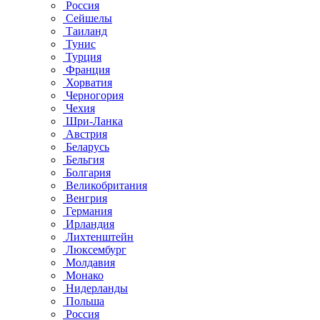
Россия
Сейшелы
Таиланд
Тунис
Турция
Франция
Хорватия
Черногория
Чехия
Шри-Ланка
Австрия
Беларусь
Бельгия
Болгария
Великобритания
Венгрия
Германия
Ирландия
Лихтенштейн
Люксембург
Молдавия
Монако
Нидерланды
Польша
Россия