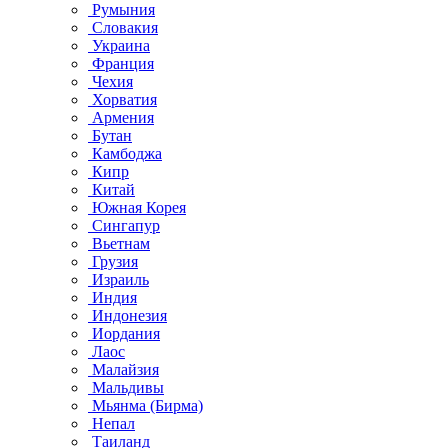
Румыния
Словакия
Украина
Франция
Чехия
Хорватия
Армения
Бутан
Камбоджа
Кипр
Китай
Южная Корея
Сингапур
Вьетнам
Грузия
Израиль
Индия
Индонезия
Иордания
Лаос
Малайзия
Мальдивы
Мьянма (Бирма)
Непал
Таиланд