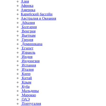
Азия
Африка
Америка
Карибский бассейн
Австралия и Океания
Абхазия
Болгария
Венгрия
Вьетнам
Греция
Доминикана
Египет
Израиль
Индия
Индонезия
Испания
Италия
Кипр
Китай
Крым
Куба
Мальдивы
Марокко
ОАЭ
Португалия