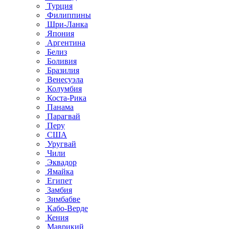
Турция
Филиппины
Шри-Ланка
Япония
Аргентина
Белиз
Боливия
Бразилия
Венесуэла
Колумбия
Коста-Рика
Панама
Парагвай
Перу
США
Уругвай
Чили
Эквадор
Ямайка
Египет
Замбия
Зимбабве
Кабо-Верде
Кения
Маврикий