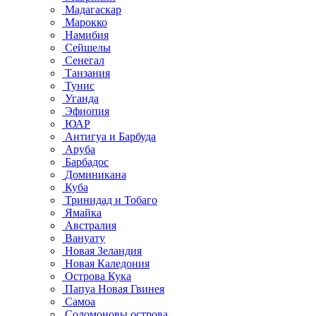
Мадагаскар
Марокко
Намибия
Сейшелы
Сенегал
Танзания
Тунис
Уганда
Эфиопия
ЮАР
Антигуа и Барбуда
Аруба
Барбадос
Доминикана
Куба
Тринидад и Тобаго
Ямайка
Австралия
Вануату
Новая Зеландия
Новая Каледония
Острова Кука
Папуа Новая Гвинея
Самоа
Соломоновы острова