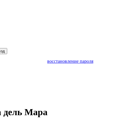
ход
восстановление пароля
а дель Мара