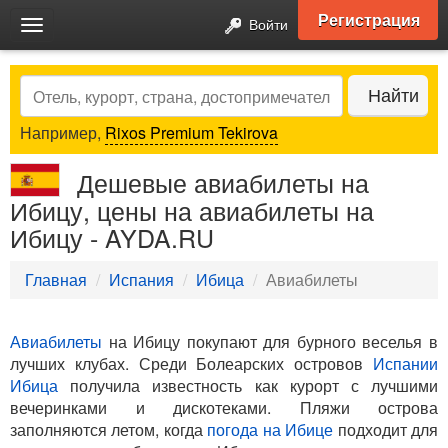
Регистрация
Войти
Toggle
navigation
Search
Найти
Например,
Rixos Premium Tekirova
Дешевые авиабилеты на
Ибицу, цены на авиабилеты на
Ибицу - AYDA.RU
Главная
Испания
Ибица
Авиабилеты
Авиабилеты
на Ибицу покупают для бурного веселья в
лучших клубах. Среди Болеарских островов
Испании
Ибица
получила известность как курорт с лучшими
вечеринками и дискотеками. Пляжи острова
заполняются летом, когда
погода на Ибице
подходит для