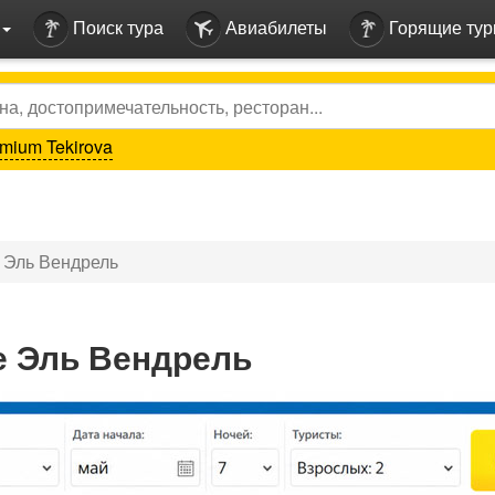
Поиск тура
Авиабилеты
Горящие ту
mium Tekirova
 Эль Вендрель
е Эль Вендрель