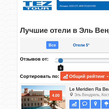
Лучшие отели в Эль Ве
Все
Отели 5*
Отзывов от:
5
Сортировать по:
Общий рейтинг
Le Meridien Ra Be
Эль Вендрель
,
Кос
4.00