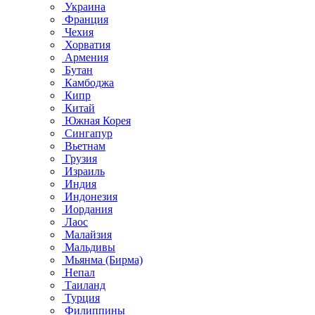
Украина
Франция
Чехия
Хорватия
Армения
Бутан
Камбоджа
Кипр
Китай
Южная Корея
Сингапур
Вьетнам
Грузия
Израиль
Индия
Индонезия
Иордания
Лаос
Малайзия
Мальдивы
Мьянма (Бирма)
Непал
Таиланд
Турция
Филиппины