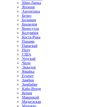
Шри-Ланка
Япония
Аргентина
Белиз
Боливия
Бразилия
Венесуэла
Колумбия
Коста-Рика
Панама
Парагвай
Перу
США
Уругвай
Чили
Эквадор
Ямайка
Египет
Замбия
Зимбабве
Кабо-Верде
Кения
Маврикий
Мадагаскар
Марокко