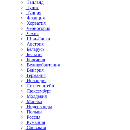
Таиланд
Тунис
Турция
Франция
Хорватия
Черногория
Чехия
Шри-Ланка
Австрия
Беларусь
Бельгия
Болгария
Великобритания
Венгрия
Германия
Ирландия
Лихтенштейн
Люксембург
Молдавия
Монако
Нидерланды
Польша
Россия
Румыния
Словакия