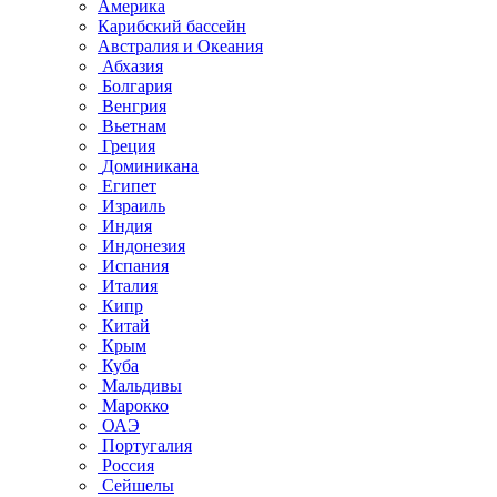
Америка
Карибский бассейн
Австралия и Океания
Абхазия
Болгария
Венгрия
Вьетнам
Греция
Доминикана
Египет
Израиль
Индия
Индонезия
Испания
Италия
Кипр
Китай
Крым
Куба
Мальдивы
Марокко
ОАЭ
Португалия
Россия
Сейшелы