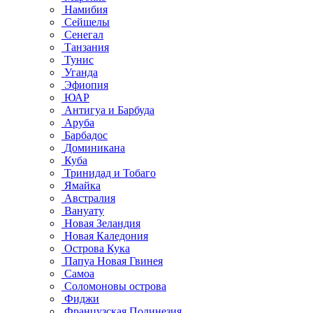
Намибия
Сейшелы
Сенегал
Танзания
Тунис
Уганда
Эфиопия
ЮАР
Антигуа и Барбуда
Аруба
Барбадос
Доминикана
Куба
Тринидад и Тобаго
Ямайка
Австралия
Вануату
Новая Зеландия
Новая Каледония
Острова Кука
Папуа Новая Гвинея
Самоа
Соломоновы острова
Фиджи
Французская Полинезия