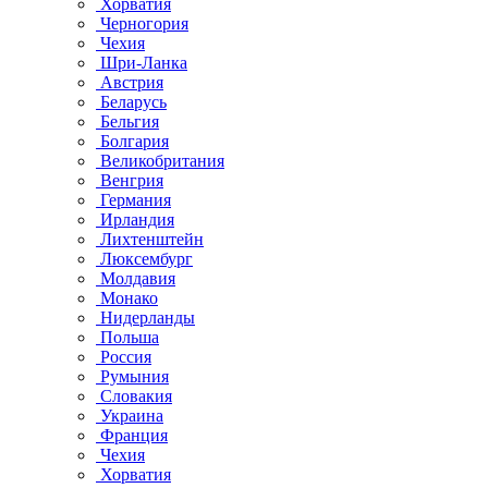
Хорватия
Черногория
Чехия
Шри-Ланка
Австрия
Беларусь
Бельгия
Болгария
Великобритания
Венгрия
Германия
Ирландия
Лихтенштейн
Люксембург
Молдавия
Монако
Нидерланды
Польша
Россия
Румыния
Словакия
Украина
Франция
Чехия
Хорватия