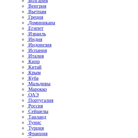
Болгария
Венгрия
Вьетнам
Греция
Доминикана
Египет
Израиль
Индия
Индонезия
Испания
Италия
Кипр
Китай
Крым
Куба
Мальдивы
Марокко
ОАЭ
Португалия
Россия
Сейшелы
Таиланд
Тунис
Турция
Франция