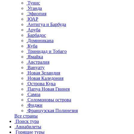
Тунис
Уганда
Эфиопия
ЮАР
Антигуа и Барбуда
Аруба
Барбадос
Доминикана
Куба
Тринидад и Тобаго
Ямайка
Австралия
Вануату
Новая Зеландия
Новая Каледония
Острова Кука
Папуа Новая Гвинея
Самоа
Соломоновы острова
Фиджи
Французская Полинезия
Все страны
Поиск тура
Авиабилеты
Горящие туры