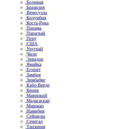
Боливия
Бразилия
Венесуэла
Колумбия
Коста-Рика
Панама
Парагвай
Перу
США
Уругвай
Чили
Эквадор
Ямайка
Египет
Замбия
Зимбабве
Кабо-Верде
Кения
Маврикий
Мадагаскар
Марокко
Намибия
Сейшелы
Сенегал
Танзания