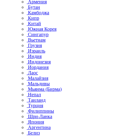
Армения
Бутан
Камбоджа
Кипр
Китай
Южная Корея
Сингапур
Вьетнам
Грузия
Израиль
Индия
Индонезия
Иордания
Лаос
Малайзия
Мальдивы
Мьянма (Бирма)
Непал
Таиланд
Турция
Филиппины
Шри-Ланка
Япония
Аргентина
Белиз