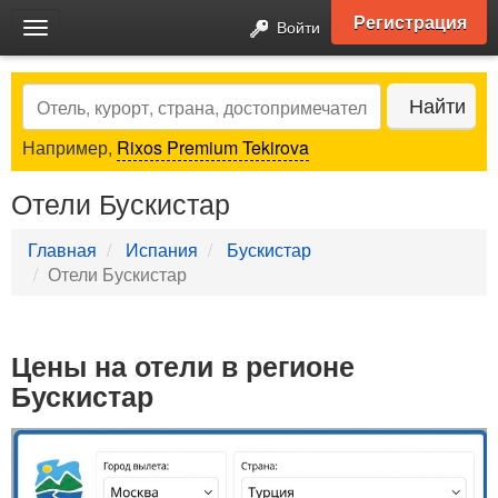
Регистрация
Войти
Toggle
navigation
Search
Найти
Например,
Rixos Premium Tekirova
Отели Бускистар
Главная
Испания
Бускистар
Отели Бускистар
Цены на отели в регионе
Бускистар