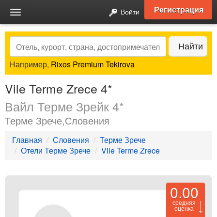
Регистрация
Войти
Toggle
navigation
Search
Найти
Например,
Rixos Premium Tekirova
Vile Terme Zrece 4*
Вайл Терме Зрейк 4*
Терме Зрече,Словения
Главная
Словения
Терме Зрече
Отели Терме Зрече
Vile Terme Zrece
0.00
средняя
оценка