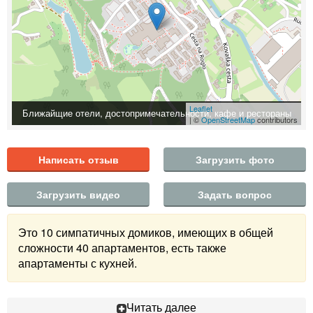
Leaflet
Ближайщие отели, достопримечательности, кафе и рестораны
| ©
OpenStreetMap
contributors
Написать отзыв
Загрузить фото
Загрузить видео
Задать вопрос
Это 10 симпатичных домиков, имеющих в общей
сложности 40 апартаментов, есть также
апартаменты с кухней.
Читать далее