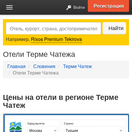
Регистрация
Войти
Toggle
navigation
Search
Найти
Например,
Rixos Premium Tekirova
Отели Терме Чатежа
Главная
Словения
Терме Чатеж
Отели Терме Чатежа
Цены на отели в регионе Терме
Чатеж