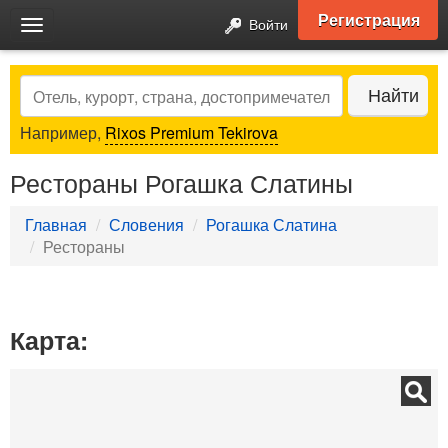
Регистрация
Войти
Toggle
navigation
Search
Найти
Например,
Rixos Premium Tekirova
Рестораны Рогашка Слатины
Главная
Словения
Рогашка Слатина
Рестораны
Карта: