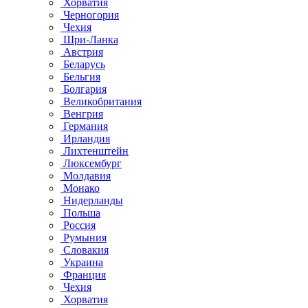
Хорватия
Черногория
Чехия
Шри-Ланка
Австрия
Беларусь
Бельгия
Болгария
Великобритания
Венгрия
Германия
Ирландия
Лихтенштейн
Люксембург
Молдавия
Монако
Нидерланды
Польша
Россия
Румыния
Словакия
Украина
Франция
Чехия
Хорватия