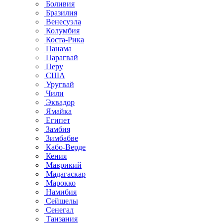
Боливия
Бразилия
Венесуэла
Колумбия
Коста-Рика
Панама
Парагвай
Перу
США
Уругвай
Чили
Эквадор
Ямайка
Египет
Замбия
Зимбабве
Кабо-Верде
Кения
Маврикий
Мадагаскар
Марокко
Намибия
Сейшелы
Сенегал
Танзания