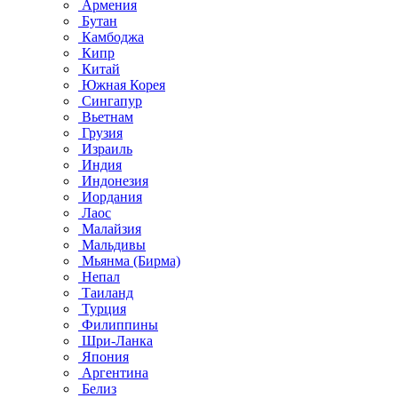
Армения
Бутан
Камбоджа
Кипр
Китай
Южная Корея
Сингапур
Вьетнам
Грузия
Израиль
Индия
Индонезия
Иордания
Лаос
Малайзия
Мальдивы
Мьянма (Бирма)
Непал
Таиланд
Турция
Филиппины
Шри-Ланка
Япония
Аргентина
Белиз