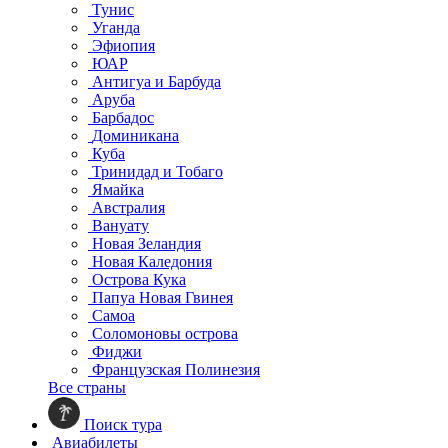
Тунис
Уганда
Эфиопия
ЮАР
Антигуа и Барбуда
Аруба
Барбадос
Доминикана
Куба
Тринидад и Тобаго
Ямайка
Австралия
Вануату
Новая Зеландия
Новая Каледония
Острова Кука
Папуа Новая Гвинея
Самоа
Соломоновы острова
Фиджи
Французская Полинезия
Все страны
Поиск тура
Авиабилеты