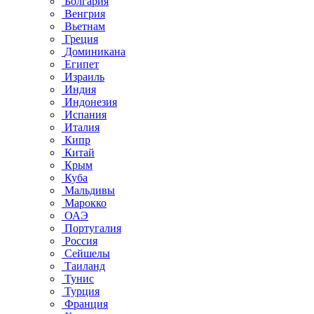
Болгария
Венгрия
Вьетнам
Греция
Доминикана
Египет
Израиль
Индия
Индонезия
Испания
Италия
Кипр
Китай
Крым
Куба
Мальдивы
Марокко
ОАЭ
Португалия
Россия
Сейшелы
Таиланд
Тунис
Турция
Франция