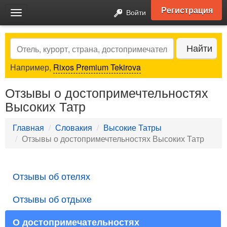
Регистрация
Войти
Toggle
navigation
Search
Найти
Например,
Rixos Premium Tekirova
Отзывы о достопримечтельностях
Высоких Татр
Главная
Словакия
Высокие Татры
Отзывы о достопримечтельностях Высоких Татр
Отзывы об отелях
Отзывы об отдыхе
О достопримечательностях