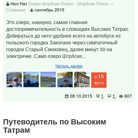
Нел Нат
Озеро Штрбске Плесо
-
Штрбске Плесо
—
Словакия
сентябрь 2015
Это озеро, наверно, самая главная
достопримечательность в словацких Высоких Татрах.
Добираться до него удобнее всего на автобусе из
польского городка Закопане через симпатичный
городок Старый Смоковец, далее минут 30 на
электричке. Само озеро Штрбске...
Читать далее
+15
фото
08.10.2015
1
1
607
Путеводитель по Высоким
Татрам