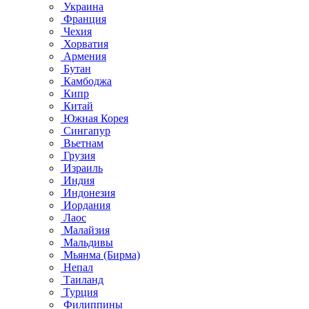
Украина
Франция
Чехия
Хорватия
Армения
Бутан
Камбоджа
Кипр
Китай
Южная Корея
Сингапур
Вьетнам
Грузия
Израиль
Индия
Индонезия
Иордания
Лаос
Малайзия
Мальдивы
Мьянма (Бирма)
Непал
Таиланд
Турция
Филиппины