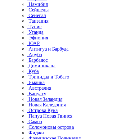
Намибия
Сейшелы
Сенегал
Танзания
Тунис
Уганда
Эфиопия
ЮАР
Антигуа и Барбуда
Аруба
Барбадос
Доминикана
Куба
Тринидад и Тобаго
Ямайка
Австралия
Вануату
Новая Зеландия
Новая Каледония
Острова Кука
Папуа Новая Гвинея
Самоа
Соломоновы острова
Фиджи
Французская Полинезия