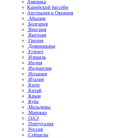
Америка
Карибский бассейн
Австралия и Океания
Абхазия
Болгария
Венгрия
Вьетнам
Греция
Доминикана
Египет
Израиль
Индия
Индонезия
Испания
Италия
Кипр
Китай
Крым
Куба
Мальдивы
Марокко
ОАЭ
Португалия
Россия
Сейшелы