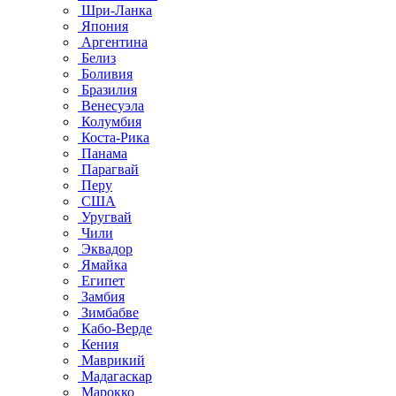
Шри-Ланка
Япония
Аргентина
Белиз
Боливия
Бразилия
Венесуэла
Колумбия
Коста-Рика
Панама
Парагвай
Перу
США
Уругвай
Чили
Эквадор
Ямайка
Египет
Замбия
Зимбабве
Кабо-Верде
Кения
Маврикий
Мадагаскар
Марокко