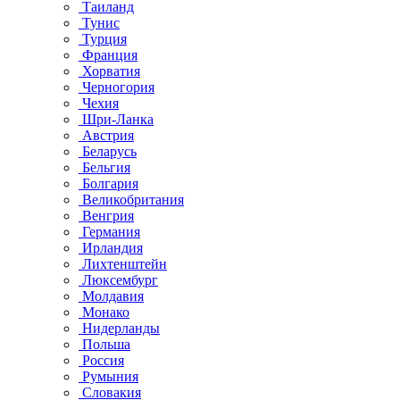
Таиланд
Тунис
Турция
Франция
Хорватия
Черногория
Чехия
Шри-Ланка
Австрия
Беларусь
Бельгия
Болгария
Великобритания
Венгрия
Германия
Ирландия
Лихтенштейн
Люксембург
Молдавия
Монако
Нидерланды
Польша
Россия
Румыния
Словакия