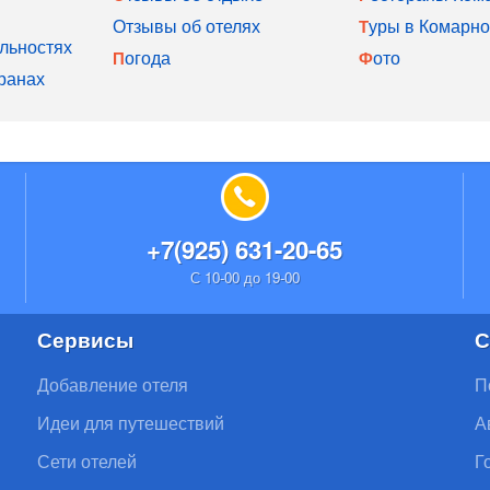
Отзывы об отелях
Туры в Комарно
льностях
Погода
Фото
ранах
+7(925) 631-20-65
С 10-00 до 19-00
Сервисы
С
Добавление отеля
П
Идеи для путешествий
А
Сети отелей
Г