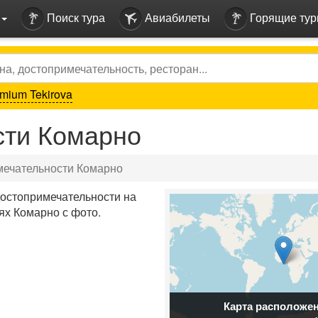
Поиск тура
Авиабилеты
Горящие ту
mium Tekirova
сти Комарно
мечательности Комарно
достопримечательности на
ях Комарно с фото.
Карта расположе