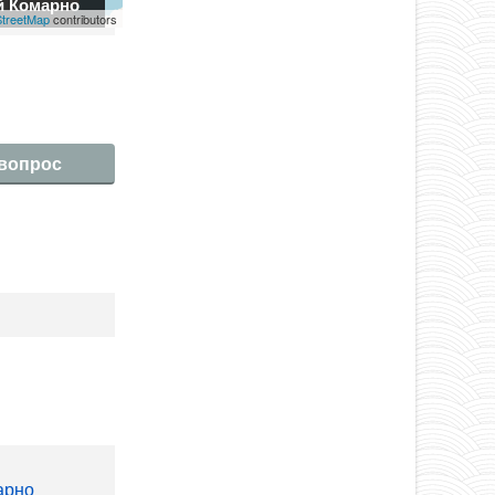
й Комарно
treetMap
contributors
 вопрос
арно