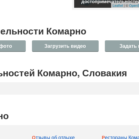
достопримечательносте
Leaflet
| ©
OpenS
ельности Комарно
 фото
Загрузить видео
Задать
ностей Комарно, Словакия
но
Отзывы об отдыхе
Рестораны Ком