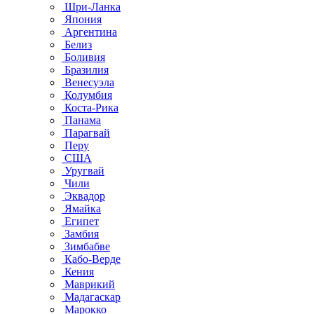
Шри-Ланка
Япония
Аргентина
Белиз
Боливия
Бразилия
Венесуэла
Колумбия
Коста-Рика
Панама
Парагвай
Перу
США
Уругвай
Чили
Эквадор
Ямайка
Египет
Замбия
Зимбабве
Кабо-Верде
Кения
Маврикий
Мадагаскар
Марокко