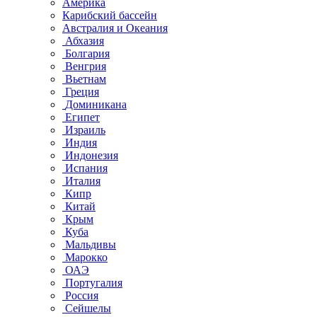
Америка
Карибский бассейн
Австралия и Океания
Абхазия
Болгария
Венгрия
Вьетнам
Греция
Доминикана
Египет
Израиль
Индия
Индонезия
Испания
Италия
Кипр
Китай
Крым
Куба
Мальдивы
Марокко
ОАЭ
Португалия
Россия
Сейшелы