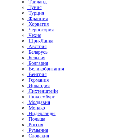
Таиланд
Тунис
Турция
Франция
Хорватия
Черногория
Чехия
Шри-Ланка
Австрия
Беларусь
Бельгия
Болгария
Великобритания
Венгрия
Германия
Ирландия
Лихтенштейн
Люксембург
Молдавия
Монако
Нидерланды
Польша
Россия
Румыния
Словакия