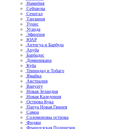
Намибия
Сейшелы
Сенегал
Танзания
Тунис
Уганда
Эфиопия
ЮАР
Антигуа и Барбуда
Аруба
Барбадос
Доминикана
Куба
Тринидад и Тобаго
Ямайка
Австралия
Вануату
Новая Зеландия
Новая Каледония
Острова Кука
Папуа Новая Гвинея
Самоа
Соломоновы острова
Фиджи
Французская Полинезия