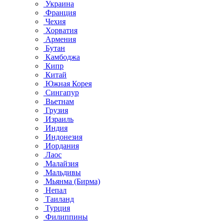
Украина
Франция
Чехия
Хорватия
Армения
Бутан
Камбоджа
Кипр
Китай
Южная Корея
Сингапур
Вьетнам
Грузия
Израиль
Индия
Индонезия
Иордания
Лаос
Малайзия
Мальдивы
Мьянма (Бирма)
Непал
Таиланд
Турция
Филиппины