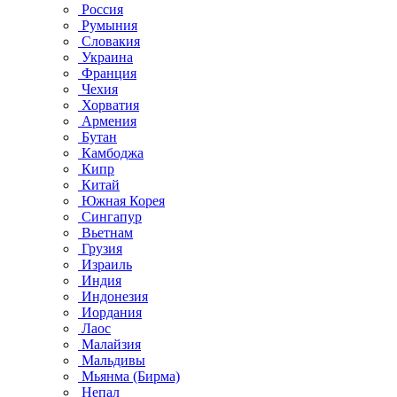
Россия
Румыния
Словакия
Украина
Франция
Чехия
Хорватия
Армения
Бутан
Камбоджа
Кипр
Китай
Южная Корея
Сингапур
Вьетнам
Грузия
Израиль
Индия
Индонезия
Иордания
Лаос
Малайзия
Мальдивы
Мьянма (Бирма)
Непал