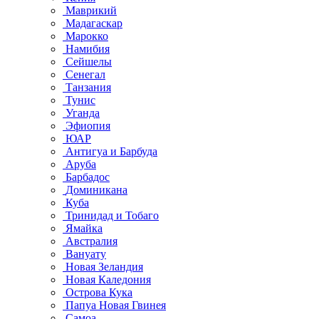
Маврикий
Мадагаскар
Марокко
Намибия
Сейшелы
Сенегал
Танзания
Тунис
Уганда
Эфиопия
ЮАР
Антигуа и Барбуда
Аруба
Барбадос
Доминикана
Куба
Тринидад и Тобаго
Ямайка
Австралия
Вануату
Новая Зеландия
Новая Каледония
Острова Кука
Папуа Новая Гвинея
Самоа