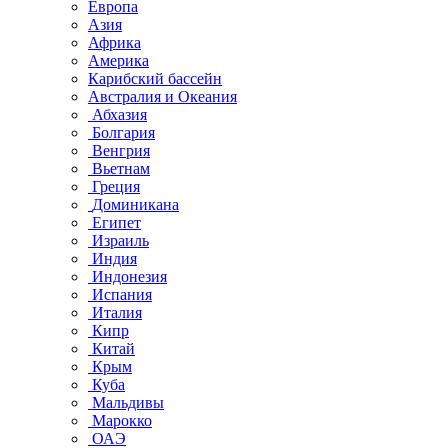
Европа
Азия
Африка
Америка
Карибский бассейн
Австралия и Океания
Абхазия
Болгария
Венгрия
Вьетнам
Греция
Доминикана
Египет
Израиль
Индия
Индонезия
Испания
Италия
Кипр
Китай
Крым
Куба
Мальдивы
Марокко
ОАЭ