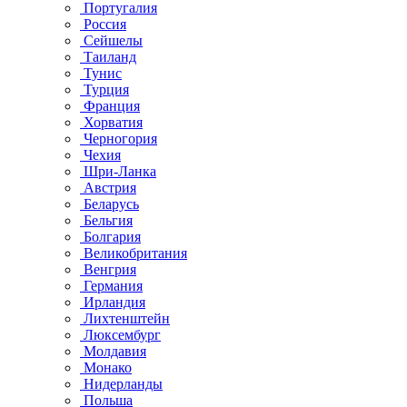
Португалия
Россия
Сейшелы
Таиланд
Тунис
Турция
Франция
Хорватия
Черногория
Чехия
Шри-Ланка
Австрия
Беларусь
Бельгия
Болгария
Великобритания
Венгрия
Германия
Ирландия
Лихтенштейн
Люксембург
Молдавия
Монако
Нидерланды
Польша