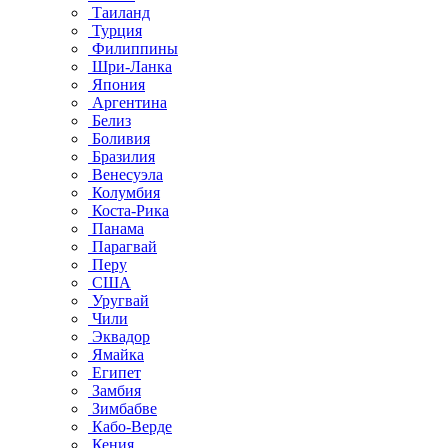
Таиланд
Турция
Филиппины
Шри-Ланка
Япония
Аргентина
Белиз
Боливия
Бразилия
Венесуэла
Колумбия
Коста-Рика
Панама
Парагвай
Перу
США
Уругвай
Чили
Эквадор
Ямайка
Египет
Замбия
Зимбабве
Кабо-Верде
Кения