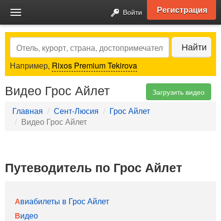
Регистрация
Войти
Toggle
navigation
Search
Найти
Например,
Rixos Premium Tekirova
Видео Грос Айлет
Загрузить видео
Главная
Сент-Люсия
Грос Айлет
Видео Грос Айлет
Путеводитель по Грос Айлет
Авиабилеты в Грос Айлет
Видео