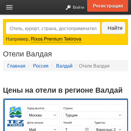
Регистрация
Войти
Toggle
navigation
Search
Найти
Например,
Rixos Premium Tekirova
Отели Валдая
Главная
Россия
Валдай
Отели Валдая
Цены на отели в регионе Валдай