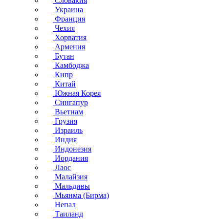
Словакия
Украина
Франция
Чехия
Хорватия
Армения
Бутан
Камбоджа
Кипр
Китай
Южная Корея
Сингапур
Вьетнам
Грузия
Израиль
Индия
Индонезия
Иордания
Лаос
Малайзия
Мальдивы
Мьянма (Бирма)
Непал
Таиланд