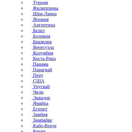
Турция
Филиппины
Шри-Ланка
Япония
Аргентина
Белиз
Боливия
Бразилия
Венесуэла
Колумбия
Коста-Рика
Панама
Парагвай
Перу
США
Уругвай
Чили
Эквадор
Ямайка
Египет
Замбия
Зимбабве
Кабо-Верде
Кения