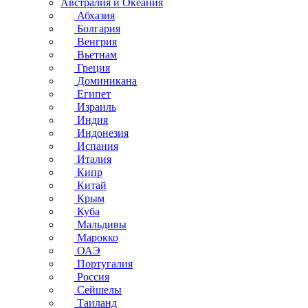
Австралия и Океания
Абхазия
Болгария
Венгрия
Вьетнам
Греция
Доминикана
Египет
Израиль
Индия
Индонезия
Испания
Италия
Кипр
Китай
Крым
Куба
Мальдивы
Марокко
ОАЭ
Португалия
Россия
Сейшелы
Таиланд