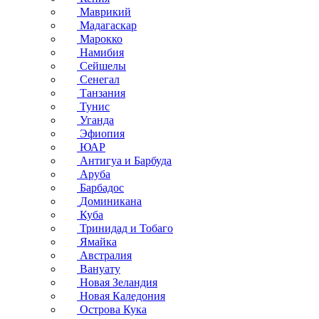
Маврикий
Мадагаскар
Марокко
Намибия
Сейшелы
Сенегал
Танзания
Тунис
Уганда
Эфиопия
ЮАР
Антигуа и Барбуда
Аруба
Барбадос
Доминикана
Куба
Тринидад и Тобаго
Ямайка
Австралия
Вануату
Новая Зеландия
Новая Каледония
Острова Кука