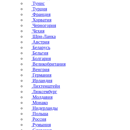
Тунис
Турция
Франция
Хорватия
Черногория
Чехия
Шри-Ланка
Австрия
Беларусь
Бельгия
Болгария
Великобритания
Венгрия
Германия
Ирландия
Лихтенштейн
Люксембург
Молдавия
Монако
Нидерланды
Польша
Россия
Румыния