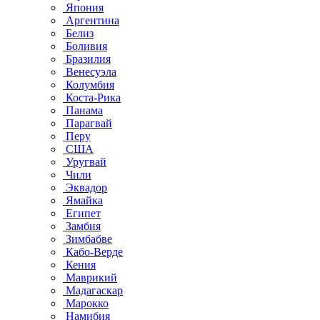
Япония
Аргентина
Белиз
Боливия
Бразилия
Венесуэла
Колумбия
Коста-Рика
Панама
Парагвай
Перу
США
Уругвай
Чили
Эквадор
Ямайка
Египет
Замбия
Зимбабве
Кабо-Верде
Кения
Маврикий
Мадагаскар
Марокко
Намибия