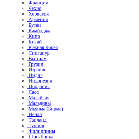
Франция
Чехия
Хорватия
Армения
Бутан
Камбоджа
Кипр
Китай
Южная Корея
Сингапур
Вьетнам
Грузия
Израиль
Индия
Индонезия
Иордания
Лаос
Малайзия
Мальдивы
Мьянма (Бирма)
Непал
Таиланд
Турция
Филиппины
Шри-Ланка