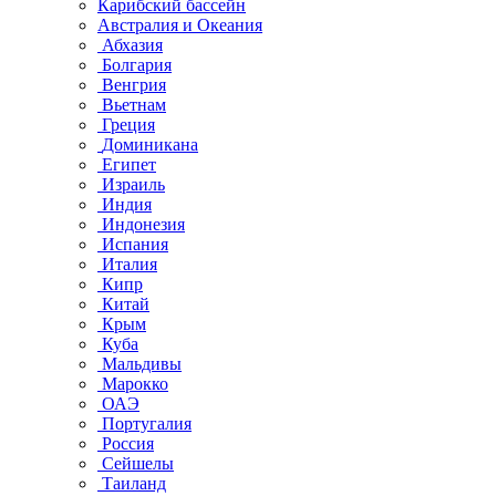
Карибский бассейн
Австралия и Океания
Абхазия
Болгария
Венгрия
Вьетнам
Греция
Доминикана
Египет
Израиль
Индия
Индонезия
Испания
Италия
Кипр
Китай
Крым
Куба
Мальдивы
Марокко
ОАЭ
Португалия
Россия
Сейшелы
Таиланд