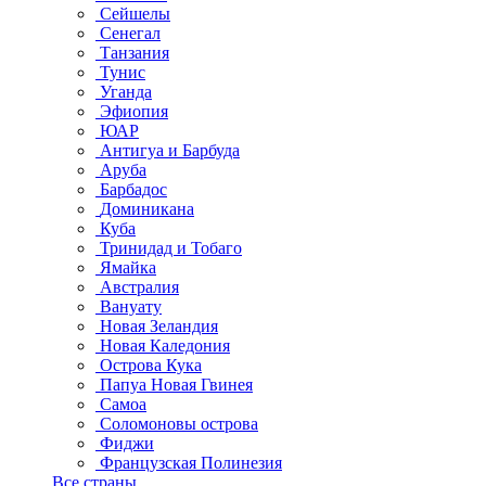
Сейшелы
Сенегал
Танзания
Тунис
Уганда
Эфиопия
ЮАР
Антигуа и Барбуда
Аруба
Барбадос
Доминикана
Куба
Тринидад и Тобаго
Ямайка
Австралия
Вануату
Новая Зеландия
Новая Каледония
Острова Кука
Папуа Новая Гвинея
Самоа
Соломоновы острова
Фиджи
Французская Полинезия
Все страны