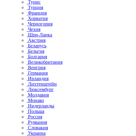
Тунис
Турция
Франция
Хорватия
Черногория
Чехия
Шри-Ланка
Австрия
Беларусь
Бельгия
Болгария
Великобритания
Венгрия
Германия
Ирландия
Лихтенштейн
Люксембург
Молдавия
Монако
Нидерланды
Польша
Россия
Румыния
Словакия
Украина