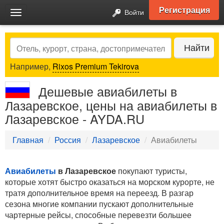
Регистрация
Войти
Toggle
navigation
Search
Найти
Например,
Rixos Premium Tekirova
Дешевые авиабилеты в
Лазаревское, цены на авиабилеты в
Лазаревское - AYDA.RU
Главная
Россия
Лазаревское
Авиабилеты
Авиабилеты
в Лазаревское
покупают туристы,
которые хотят быстро оказаться на морском курорте, не
тратя дополнительное время на переезд. В разгар
сезона многие компании пускают дополнительные
чартерные рейсы, способные перевезти большее