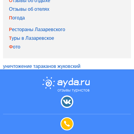
Отзывы об отдыхе
Отзывы об отелях
Погода
Рестораны Лазаревского
Туры в Лазаревское
Фото
уничтожение тараканов жуковский