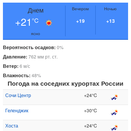
Днем
Вечером
Ночью
+21
°C
+19
+13
ясно
Вероятность осадков:
0%
Давление:
762 мм рт. ст.
Ветер:
6 м/с
Влажность:
48%
Погода на соседних курортах России
Сочи Центр
+24°C
Геленджик
+30°C
Хоста
+24°C