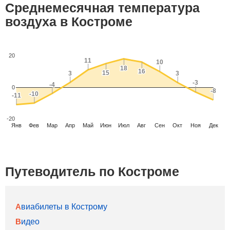
Среднемесячная температура
воздуха в Костроме
20
11
11
10
10
18
18
16
16
15
15
3
3
3
3
-3
-3
-4
-4
0
-8
-8
-10
-10
-11
-11
-20
Янв
Фев
Мар
Апр
Май
Июн
Июл
Авг
Сен
Окт
Ноя
Дек
Путеводитель по Костроме
Авиабилеты в Кострому
Видео