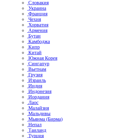
Словакия
Украина
Франция
Чехия
Хорватия
Армения
Бутан
Камбоджа
Кипр
Китай
Южная Корея
Сингапур
Вьетнам
Грузия
Израиль
Индия
Индонезия
Иордания
Лаос
Малайзия
Мальдивы
Мьянма (Бирма)
Непал
Таиланд
Турция