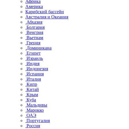
Африка
Америка
Карибский бассейн
Австралия и Океания
Абхазия
Болгария
Венгрия
Вьетнам
Греция
Доминикана
Египет
Израиль
Индия
Индонезия
Испания
Италия
Кипр
Китай
Крым
Куба
Мальдивы
Марокко
ОАЭ
Португалия
Россия