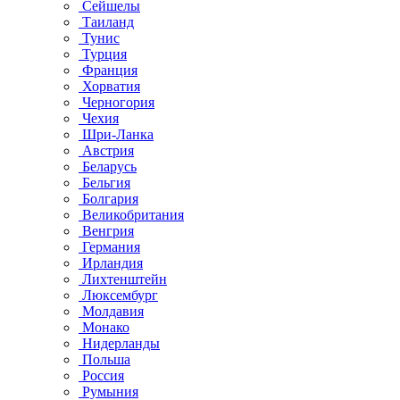
Сейшелы
Таиланд
Тунис
Турция
Франция
Хорватия
Черногория
Чехия
Шри-Ланка
Австрия
Беларусь
Бельгия
Болгария
Великобритания
Венгрия
Германия
Ирландия
Лихтенштейн
Люксембург
Молдавия
Монако
Нидерланды
Польша
Россия
Румыния