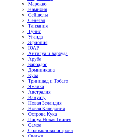
Марокко
Намибия
Сейшелы
Сенегал
Танзания
Тунис
Уганда
Эфиопия
ЮАР
Антигуа и Барбуда
Аруба
Барбадос
Доминикана
Куба
Тринидад и Тобаго
Ямайка
Австралия
Вануату
Новая Зеландия
Новая Каледония
Острова Кука
Папуа Новая Гвинея
Самоа
Соломоновы острова
Фиджи