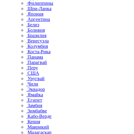
Филиппины
Шри-Ланка
Япония
Аргентина
Белиз
Боливия
Бразилия
Венесуэла
Колумбия
Коста-Рика
Панама
Парагвай
Перу
США
Уругвай
Чили
Эквадор
Ямайка
Египет
Замбия
Зимбабве
Кабо-Верде
Кения
Маврикий
Мадагаскар