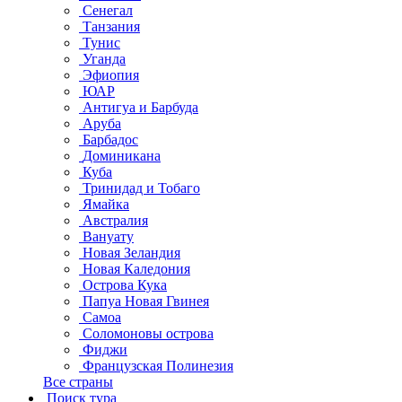
Сенегал
Танзания
Тунис
Уганда
Эфиопия
ЮАР
Антигуа и Барбуда
Аруба
Барбадос
Доминикана
Куба
Тринидад и Тобаго
Ямайка
Австралия
Вануату
Новая Зеландия
Новая Каледония
Острова Кука
Папуа Новая Гвинея
Самоа
Соломоновы острова
Фиджи
Французская Полинезия
Все страны
Поиск тура