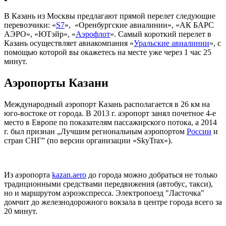
В Казань из Москвы предлагают прямой перелет следующие
перевозчики: «
S7
», «Оренбургские авиалинии», «АК БАРС
АЭРО», «ЮТэйр», «
Аэрофлот
». Самый короткий перелет в
Казань осуществляет авиакомпания «
Уральские авиалинии
», с
помощью которой вы окажетесь на месте уже через 1 час 25
минут.
Аэропорты Казани
Международный аэропорт Казань располагается в 26 км на
юго-востоке от города. В 2013 г. аэропорт занял почетное 4-е
место в Европе по показателям пассажирского потока, а 2014
г. был признан „Лучшим региональным аэропортом
России
и
стран СНГ” (по версии организации «SkyTrax»).
Из аэропорта
kazan.aero
до города можно добраться не только
традиционными средствами передвижения (автобус, такси),
но и маршрутом аэроэкспресса. Электропоезд "Ласточка"
домчит до железнодорожного вокзала в центре города всего за
20 минут.