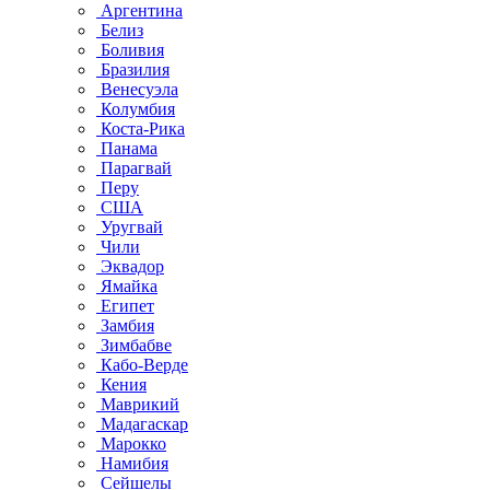
Аргентина
Белиз
Боливия
Бразилия
Венесуэла
Колумбия
Коста-Рика
Панама
Парагвай
Перу
США
Уругвай
Чили
Эквадор
Ямайка
Египет
Замбия
Зимбабве
Кабо-Верде
Кения
Маврикий
Мадагаскар
Марокко
Намибия
Сейшелы