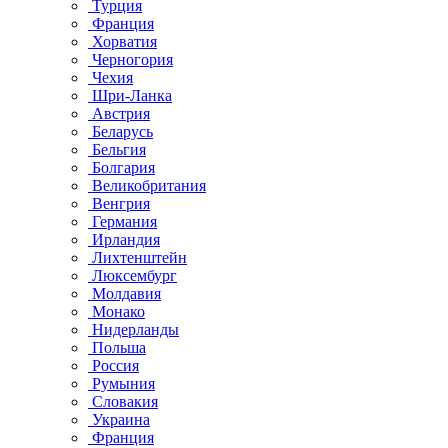
Турция
Франция
Хорватия
Черногория
Чехия
Шри-Ланка
Австрия
Беларусь
Бельгия
Болгария
Великобритания
Венгрия
Германия
Ирландия
Лихтенштейн
Люксембург
Молдавия
Монако
Нидерланды
Польша
Россия
Румыния
Словакия
Украина
Франция