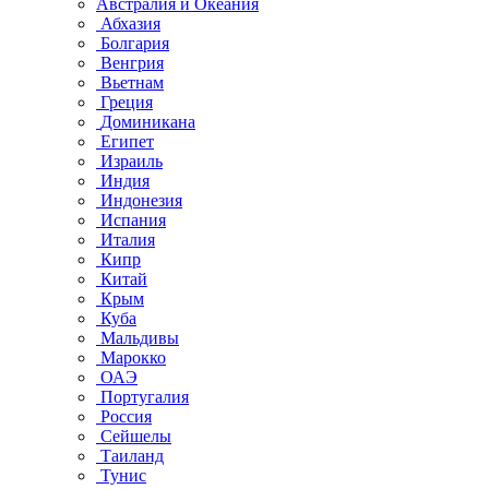
Австралия и Океания
Абхазия
Болгария
Венгрия
Вьетнам
Греция
Доминикана
Египет
Израиль
Индия
Индонезия
Испания
Италия
Кипр
Китай
Крым
Куба
Мальдивы
Марокко
ОАЭ
Португалия
Россия
Сейшелы
Таиланд
Тунис