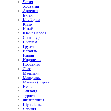
Чехия
Хорватия
Армения
Бутан
Камбоджа
Кипр
Китай
Южная Корея
Сингапур
Вьетнам
Грузия
Израиль
Индия
Индонезия
Иордания
Лаос
Малайзия
Мальдивы
Мьянма (Бирма)
Непал
Таиланд
Турция
Филиппины
Шри-Ланка
Япония