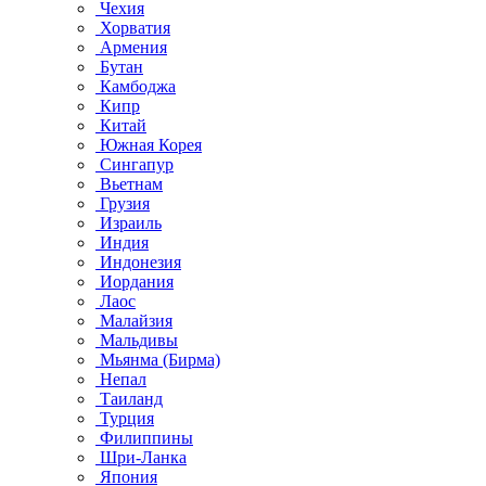
Чехия
Хорватия
Армения
Бутан
Камбоджа
Кипр
Китай
Южная Корея
Сингапур
Вьетнам
Грузия
Израиль
Индия
Индонезия
Иордания
Лаос
Малайзия
Мальдивы
Мьянма (Бирма)
Непал
Таиланд
Турция
Филиппины
Шри-Ланка
Япония