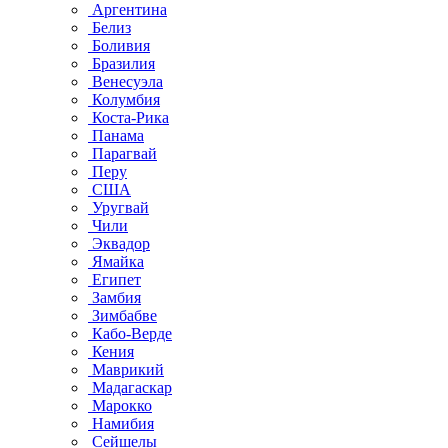
Аргентина
Белиз
Боливия
Бразилия
Венесуэла
Колумбия
Коста-Рика
Панама
Парагвай
Перу
США
Уругвай
Чили
Эквадор
Ямайка
Египет
Замбия
Зимбабве
Кабо-Верде
Кения
Маврикий
Мадагаскар
Марокко
Намибия
Сейшелы