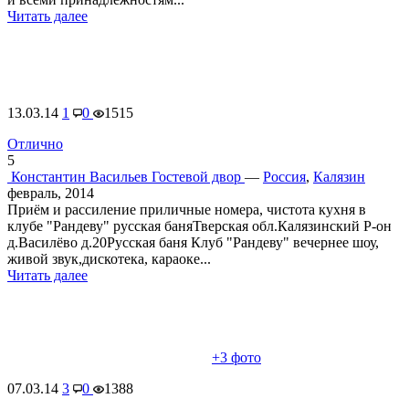
Читать далее
13.03.14
1
0
1515
Отлично
5
Константин Васильев
Гостевой двор
—
Россия
,
Калязин
февраль, 2014
Приём и рассиление приличные номера, чистота кухня в
клубе "Рандеву" русская баняТверская обл.Калязинский Р-он
д.Василёво д.20Русская баня Клуб "Рандеву" вечернее шоу,
живой звук,дискотека, караоке...
Читать далее
+3
фото
07.03.14
3
0
1388