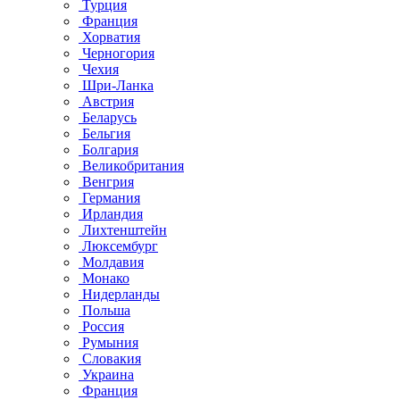
Турция
Франция
Хорватия
Черногория
Чехия
Шри-Ланка
Австрия
Беларусь
Бельгия
Болгария
Великобритания
Венгрия
Германия
Ирландия
Лихтенштейн
Люксембург
Молдавия
Монако
Нидерланды
Польша
Россия
Румыния
Словакия
Украина
Франция