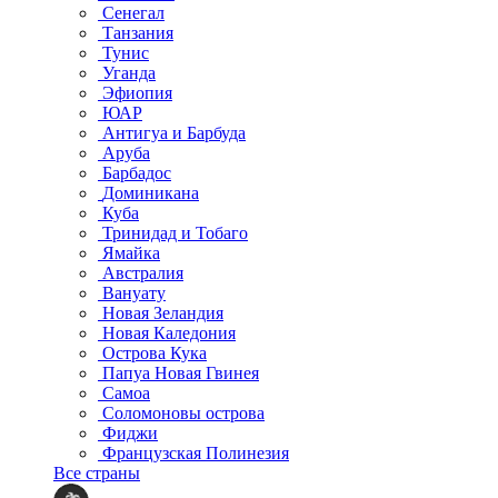
Сенегал
Танзания
Тунис
Уганда
Эфиопия
ЮАР
Антигуа и Барбуда
Аруба
Барбадос
Доминикана
Куба
Тринидад и Тобаго
Ямайка
Австралия
Вануату
Новая Зеландия
Новая Каледония
Острова Кука
Папуа Новая Гвинея
Самоа
Соломоновы острова
Фиджи
Французская Полинезия
Все страны