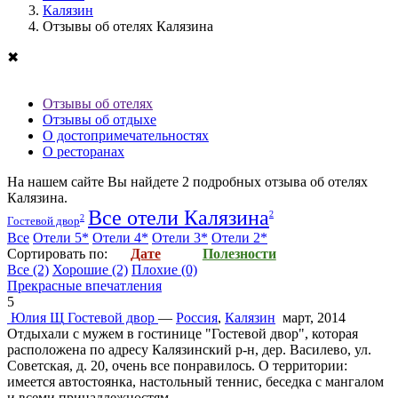
Калязин
Отзывы об отелях Калязина
✖
Отзывы об отелях
Отзывы об отдыхе
О достопримечательностях
О ресторанах
На нашем сайте Вы найдете
2
подробных отзыва об
отелях
Калязина
.
Все отели Калязина
2
2
Гостевой двор
Все
Отели 5*
Отели 4*
Отели 3*
Отели 2*
Cортировать по:
Дате
Полезности
Все
(2)
Хорошие
(2)
Плохие
(0)
Прекрасные впечатления
5
Юлия Щ
Гостевой двор
—
Россия
,
Калязин
март, 2014
Отдыхали с мужем в гостинице "Гостевой двор", которая
расположена по адресу Калязинский р-н, дер. Василево, ул.
Советская, д. 20, очень все понравилось. О территории:
имеется автостоянка, настольный теннис, беседка с мангалом
и всеми принадлежностям...