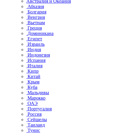
Австралия и Океания
Абхазия
Болгария
Венгрия
Вьетнам
Греция
Доминикана
Египет
Израиль
Индия
Индонезия
Испания
Италия
Кипр
Китай
Крым
Куба
Мальдивы
Марокко
ОАЭ
Португалия
Россия
Сейшелы
Таиланд
Тунис