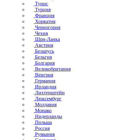
Тунис
Турция
Франция
Хорватия
Черногория
Чехия
Шри-Ланка
Австрия
Беларусь
Бельгия
Болгария
Великобритания
Венгрия
Германия
Ирландия
Лихтенштейн
Люксембург
Молдавия
Монако
Нидерланды
Польша
Россия
Румыния