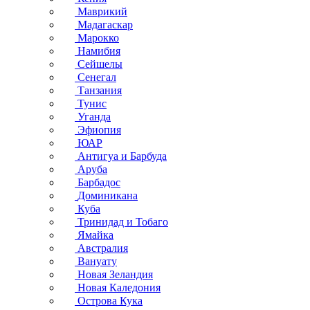
Маврикий
Мадагаскар
Марокко
Намибия
Сейшелы
Сенегал
Танзания
Тунис
Уганда
Эфиопия
ЮАР
Антигуа и Барбуда
Аруба
Барбадос
Доминикана
Куба
Тринидад и Тобаго
Ямайка
Австралия
Вануату
Новая Зеландия
Новая Каледония
Острова Кука