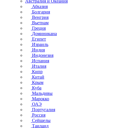
Австралия и Океания
Абхазия
Болгария
Венгрия
Вьетнам
Греция
Доминикана
Египет
Израиль
Индия
Индонезия
Испания
Италия
Кипр
Китай
Крым
Куба
Мальдивы
Марокко
ОАЭ
Португалия
Россия
Сейшелы
Таиланд