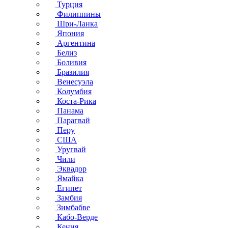
Турция
Филиппины
Шри-Ланка
Япония
Аргентина
Белиз
Боливия
Бразилия
Венесуэла
Колумбия
Коста-Рика
Панама
Парагвай
Перу
США
Уругвай
Чили
Эквадор
Ямайка
Египет
Замбия
Зимбабве
Кабо-Верде
Кения