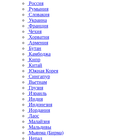
Россия
Румыния
Словакия
Украина
Франция
Чехия
Хорватия
Армения
Бутан
Камбоджа
Кипр
Китай
Южная Корея
Сингапур
Вьетнам
Грузия
Израиль
Индия
Индонезия
Иордания
Лаос
Малайзия
Мальдивы
Мьянма (Бирма)
Непал