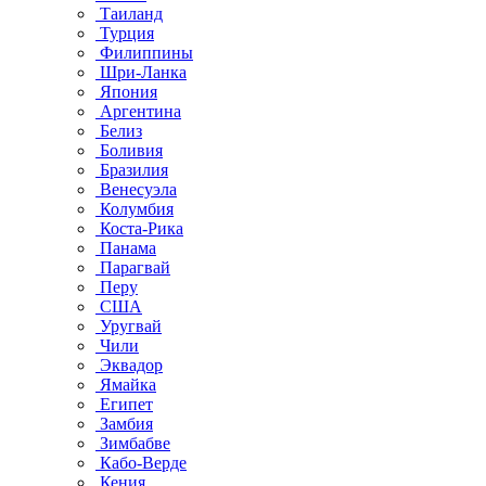
Таиланд
Турция
Филиппины
Шри-Ланка
Япония
Аргентина
Белиз
Боливия
Бразилия
Венесуэла
Колумбия
Коста-Рика
Панама
Парагвай
Перу
США
Уругвай
Чили
Эквадор
Ямайка
Египет
Замбия
Зимбабве
Кабо-Верде
Кения