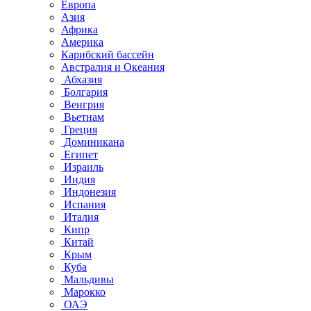
Европа
Азия
Африка
Америка
Карибский бассейн
Австралия и Океания
Абхазия
Болгария
Венгрия
Вьетнам
Греция
Доминикана
Египет
Израиль
Индия
Индонезия
Испания
Италия
Кипр
Китай
Крым
Куба
Мальдивы
Марокко
ОАЭ