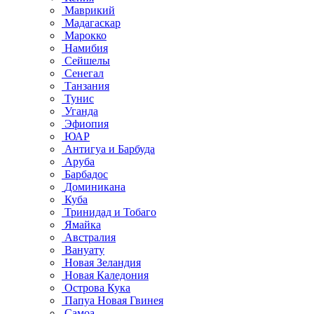
Маврикий
Мадагаскар
Марокко
Намибия
Сейшелы
Сенегал
Танзания
Тунис
Уганда
Эфиопия
ЮАР
Антигуа и Барбуда
Аруба
Барбадос
Доминикана
Куба
Тринидад и Тобаго
Ямайка
Австралия
Вануату
Новая Зеландия
Новая Каледония
Острова Кука
Папуа Новая Гвинея
Самоа