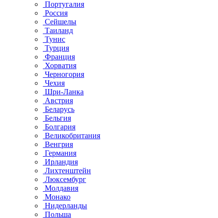
Португалия
Россия
Сейшелы
Таиланд
Тунис
Турция
Франция
Хорватия
Черногория
Чехия
Шри-Ланка
Австрия
Беларусь
Бельгия
Болгария
Великобритания
Венгрия
Германия
Ирландия
Лихтенштейн
Люксембург
Молдавия
Монако
Нидерланды
Польша