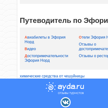
Путеводитель по Эфори
Отели Эфория 
Авиабилеты в Эфория
Норд
Отзывы о
Видео
достопримечате
Отзывы о ресто
Достопримечательности
Эфория Норд
химические средства от чешуйницы