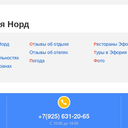
я Норд
Норд
Отзывы об отдыхе
Рестораны Эф
Отзывы об отелях
Туры в Эфория
льностях
Погода
Фото
ранах
+7(925) 631-20-65
С 10-00 до 19-00