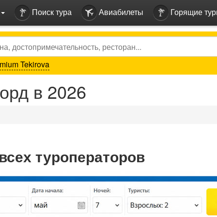
Поиск тура
Авиабилеты
Горящие ту
mium Tekirova
орд в 2026
всех туроператоров