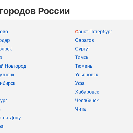
 городов России
рово
Санкт-Петербург
одар
Саратов
оярск
Сургут
а
Томск
й Новгород
Тюмень
узнецк
Ульяновск
ибирск
Уфа
Хабаровск
ург
Челябинск
ь
Чита
в-на-Дону
ра