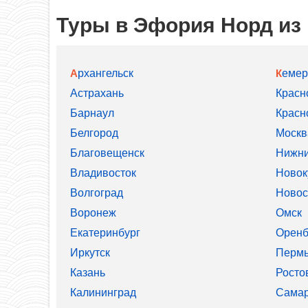
Туры в Эфория Норд из
Архангельск
Кеме
Астрахань
Красн
Барнаул
Красн
Белгород
Москв
Благовещенск
Нижни
Владивосток
Новок
Волгоград
Новос
Воронеж
Омск
Екатеринбург
Оренб
Иркутск
Перм
Казань
Росто
Калининград
Сама