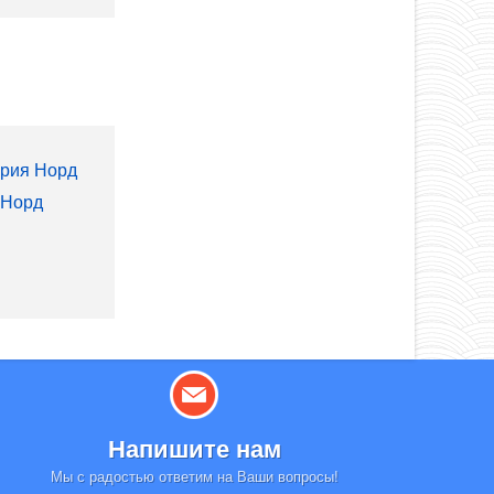
ория Норд
 Норд
Напишите нам
Мы с радостью ответим на Ваши вопросы!