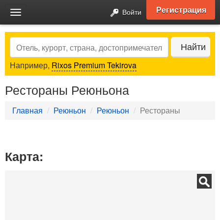
Регистрация
Войти
Toggle
navigation
Search
Найти
Например,
Rixos Premium Tekirova
Рестораны Реюньона
Главная
Реюньон
Реюньон
Рестораны
Карта: