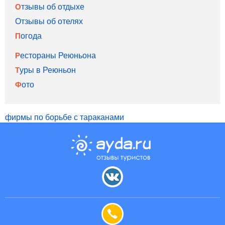
Отзывы об отдыхе
Отзывы об отелях
Погода
Рестораны Реюньона
Туры в Реюньон
Фото
фирмы по борьбе с тараканами