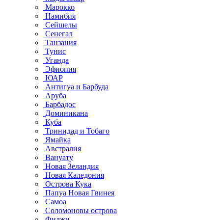
Марокко
Намибия
Сейшелы
Сенегал
Танзания
Тунис
Уганда
Эфиопия
ЮАР
Антигуа и Барбуда
Аруба
Барбадос
Доминикана
Куба
Тринидад и Тобаго
Ямайка
Австралия
Вануату
Новая Зеландия
Новая Каледония
Острова Кука
Папуа Новая Гвинея
Самоа
Соломоновы острова
Фиджи