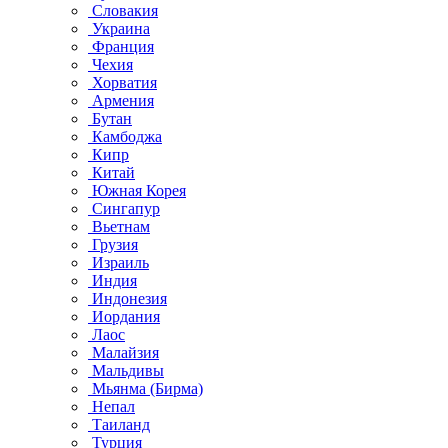
Словакия
Украина
Франция
Чехия
Хорватия
Армения
Бутан
Камбоджа
Кипр
Китай
Южная Корея
Сингапур
Вьетнам
Грузия
Израиль
Индия
Индонезия
Иордания
Лаос
Малайзия
Мальдивы
Мьянма (Бирма)
Непал
Таиланд
Турция