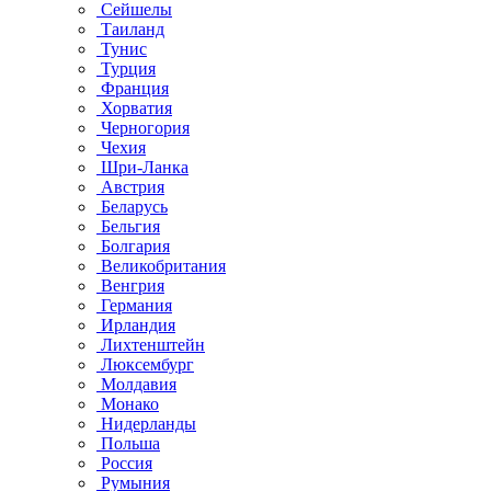
Сейшелы
Таиланд
Тунис
Турция
Франция
Хорватия
Черногория
Чехия
Шри-Ланка
Австрия
Беларусь
Бельгия
Болгария
Великобритания
Венгрия
Германия
Ирландия
Лихтенштейн
Люксембург
Молдавия
Монако
Нидерланды
Польша
Россия
Румыния