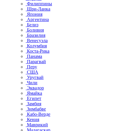
Филиппины
Шри-Ланка
Япония
Аргентина
Белиз
Боливия
Бразилия
Венесуэла
Колумбия
Коста-Рика
Панама
Парагвай
Перу
США
Уругвай
Чили
Эквадор
Ямайка
Египет
Замбия
Зимбабве
Кабо-Верде
Кения
Маврикий
Мадагаскар