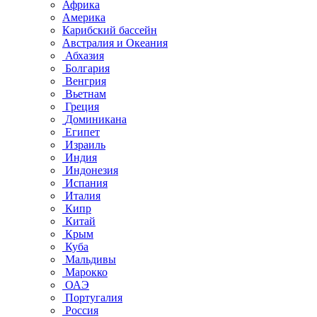
Африка
Америка
Карибский бассейн
Австралия и Океания
Абхазия
Болгария
Венгрия
Вьетнам
Греция
Доминикана
Египет
Израиль
Индия
Индонезия
Испания
Италия
Кипр
Китай
Крым
Куба
Мальдивы
Марокко
ОАЭ
Португалия
Россия