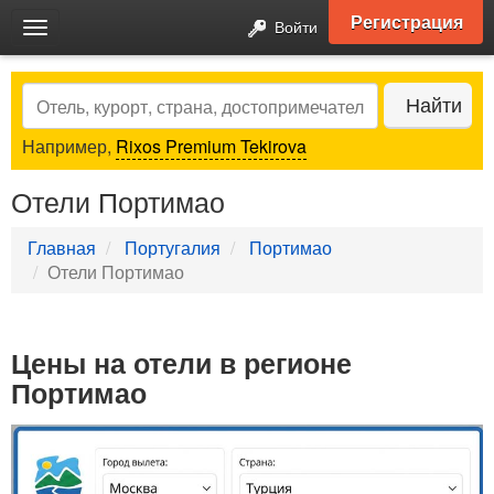
Регистрация
Войти
Toggle
navigation
Search
Найти
Например,
Rixos Premium Tekirova
Отели Портимао
Главная
Португалия
Портимао
Отели Портимао
Цены на отели в регионе
Портимао