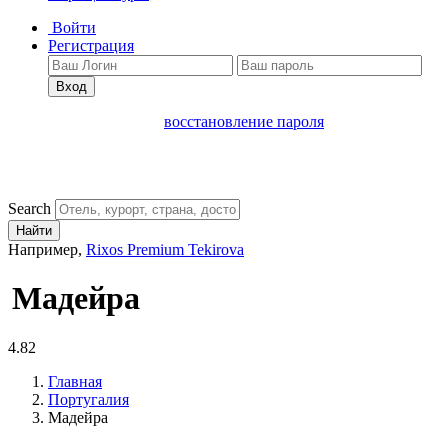
Войти
Регистрация
Вход
восстановление пароля
Search
Найти
Например,
Rixos Premium Tekirova
Мадейра
4.82
Главная
Португалия
Мадейра