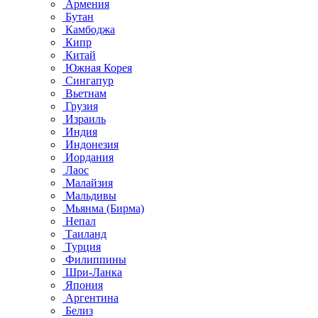
Армения
Бутан
Камбоджа
Кипр
Китай
Южная Корея
Сингапур
Вьетнам
Грузия
Израиль
Индия
Индонезия
Иордания
Лаос
Малайзия
Мальдивы
Мьянма (Бирма)
Непал
Таиланд
Турция
Филиппины
Шри-Ланка
Япония
Аргентина
Белиз