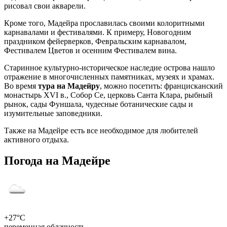
рисовал свои акварели.
Кроме того, Мадейра прославилась своими колоритными
карнавалами и фестивалями. К примеру, Новогодним
праздником фейерверков, Февральским карнавалом,
Фестивалем Цветов и осенним Фестивалем вина.
Старинное культурно-историческое наследие острова нашло
отражение в многочисленных памятниках, музеях и храмах.
Во время
тура на Мадейру
, можно посетить: францисканский
монастырь XVI в., Собор Се, церковь Санта Клара, рыбный
рынок, сады Фуншала, чудесные ботанические сады и
изумительные заповедники.
Также на Мадейре есть все необходимое для любителей
активного отдыха.
Погода на Мадейре
+27°C
переменная облачность