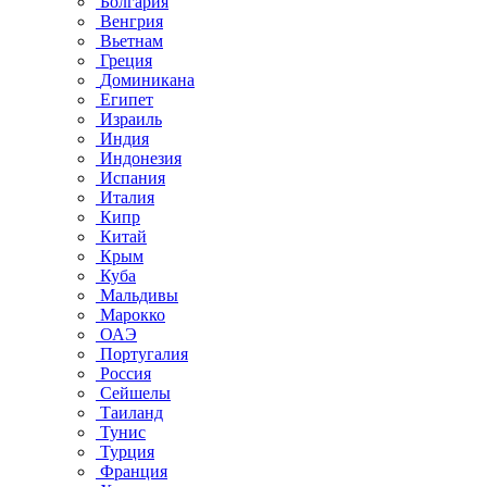
Болгария
Венгрия
Вьетнам
Греция
Доминикана
Египет
Израиль
Индия
Индонезия
Испания
Италия
Кипр
Китай
Крым
Куба
Мальдивы
Марокко
ОАЭ
Португалия
Россия
Сейшелы
Таиланд
Тунис
Турция
Франция