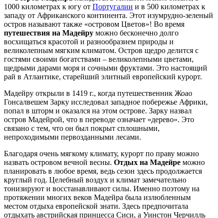
1000 километрах к югу от
Португалии
и в 500 километрах к
западу от Африканского континента. Этот изумрудно-зеленый
остров называют также «островом Цветов»! Во время
путешествия на Мадейру
можно бесконечно долго
восхищаться красотой и разнообразием природы и
великолепным мягким климатом. Остров щедро делится с
гостями своими богатствами – великолепными цветами,
щедрыми дарами моря и сочными фруктами. Это настоящий
рай в Атлантике, старейший элитный европейский курорт.
Мадейру открыли в 1419 г., когда путешественник Жоао
Гонсалвешем Зарку исследовал западное побережье Африки,
попал в шторм и оказался на этом острове. Зарку назвал
остров Мадейрой, что в переводе означает «дерево». Это
связано с тем, что он был покрыт сплошными,
непроходимыми первозданными лесами.
Благодаря очень мягкому климату, курорт по праву можно
назвать островом вечной весны.
Отдых на Мадейре
можно
планировать в любое время, ведь сезон здесь продолжается
круглый год. Целебный воздух и климат замечательно
тонизируют и восстанавливают силы. Именно поэтому на
протяжении многих веков Мадейра была излюбленным
местом отдыха европейской знати. Здесь предпочитала
отдыхать австрийская принцесса Сиси, а Уинстон Черчилль