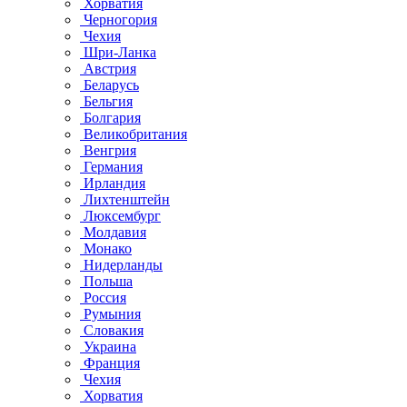
Хорватия
Черногория
Чехия
Шри-Ланка
Австрия
Беларусь
Бельгия
Болгария
Великобритания
Венгрия
Германия
Ирландия
Лихтенштейн
Люксембург
Молдавия
Монако
Нидерланды
Польша
Россия
Румыния
Словакия
Украина
Франция
Чехия
Хорватия