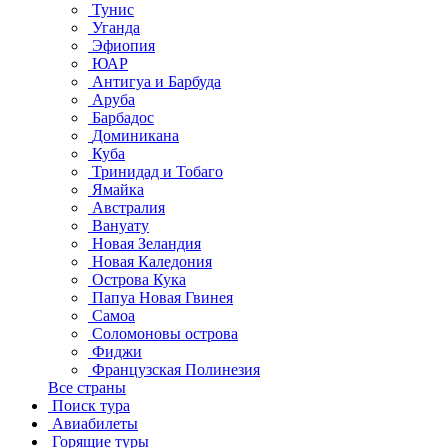
Тунис
Уганда
Эфиопия
ЮАР
Антигуа и Барбуда
Аруба
Барбадос
Доминикана
Куба
Тринидад и Тобаго
Ямайка
Австралия
Вануату
Новая Зеландия
Новая Каледония
Острова Кука
Папуа Новая Гвинея
Самоа
Соломоновы острова
Фиджи
Французская Полинезия
Все страны
Поиск тура
Авиабилеты
Горящие туры