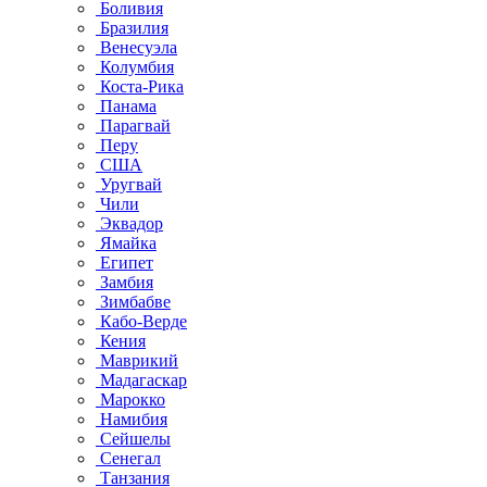
Боливия
Бразилия
Венесуэла
Колумбия
Коста-Рика
Панама
Парагвай
Перу
США
Уругвай
Чили
Эквадор
Ямайка
Египет
Замбия
Зимбабве
Кабо-Верде
Кения
Маврикий
Мадагаскар
Марокко
Намибия
Сейшелы
Сенегал
Танзания