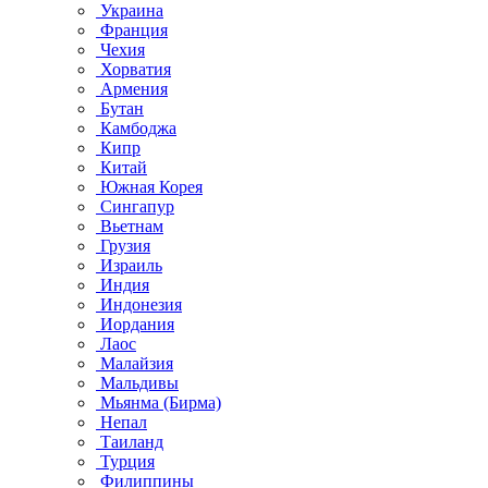
Украина
Франция
Чехия
Хорватия
Армения
Бутан
Камбоджа
Кипр
Китай
Южная Корея
Сингапур
Вьетнам
Грузия
Израиль
Индия
Индонезия
Иордания
Лаос
Малайзия
Мальдивы
Мьянма (Бирма)
Непал
Таиланд
Турция
Филиппины