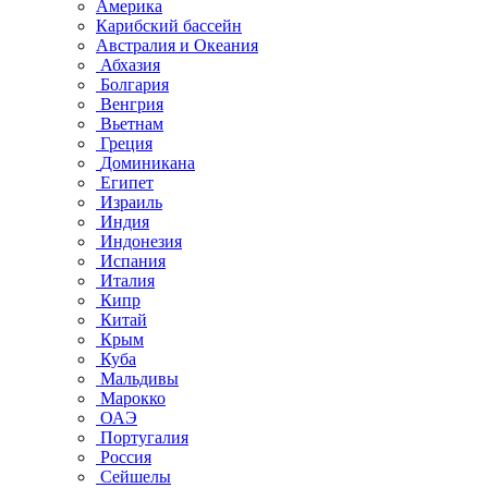
Америка
Карибский бассейн
Австралия и Океания
Абхазия
Болгария
Венгрия
Вьетнам
Греция
Доминикана
Египет
Израиль
Индия
Индонезия
Испания
Италия
Кипр
Китай
Крым
Куба
Мальдивы
Марокко
ОАЭ
Португалия
Россия
Сейшелы