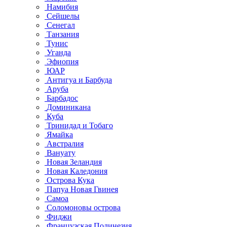
Намибия
Сейшелы
Сенегал
Танзания
Тунис
Уганда
Эфиопия
ЮАР
Антигуа и Барбуда
Аруба
Барбадос
Доминикана
Куба
Тринидад и Тобаго
Ямайка
Австралия
Вануату
Новая Зеландия
Новая Каледония
Острова Кука
Папуа Новая Гвинея
Самоа
Соломоновы острова
Фиджи
Французская Полинезия