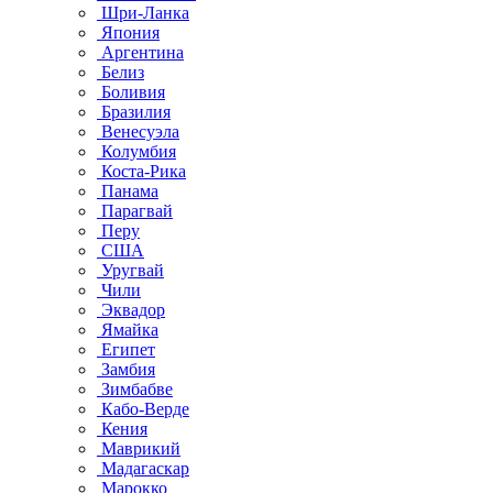
Шри-Ланка
Япония
Аргентина
Белиз
Боливия
Бразилия
Венесуэла
Колумбия
Коста-Рика
Панама
Парагвай
Перу
США
Уругвай
Чили
Эквадор
Ямайка
Египет
Замбия
Зимбабве
Кабо-Верде
Кения
Маврикий
Мадагаскар
Марокко