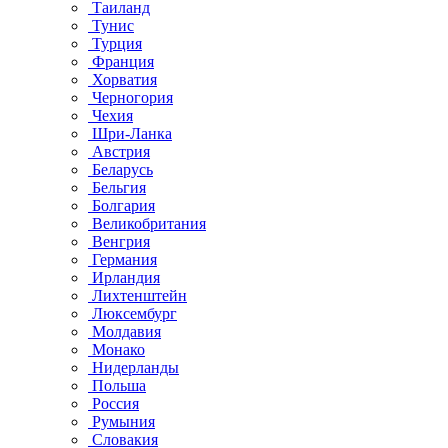
Таиланд
Тунис
Турция
Франция
Хорватия
Черногория
Чехия
Шри-Ланка
Австрия
Беларусь
Бельгия
Болгария
Великобритания
Венгрия
Германия
Ирландия
Лихтенштейн
Люксембург
Молдавия
Монако
Нидерланды
Польша
Россия
Румыния
Словакия