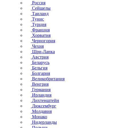
Россия
Сейшелы
Таиланд
Тунис
Турция
Франция
Хорватия
Черногория
Чехия
Шри-Ланка
Австрия
Беларусь
Бельгия
Болгария
Великобритания
Венгрия
Германия
Ирландия
Лихтенштейн
Люксембург
Молдавия
Монако
Нидерланды
Польша