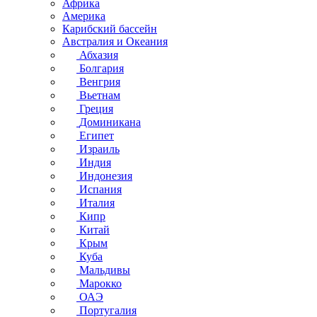
Африка
Америка
Карибский бассейн
Австралия и Океания
Абхазия
Болгария
Венгрия
Вьетнам
Греция
Доминикана
Египет
Израиль
Индия
Индонезия
Испания
Италия
Кипр
Китай
Крым
Куба
Мальдивы
Марокко
ОАЭ
Португалия