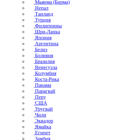
Мьянма (Бирма)
Непал
Таиланд
Турция
Филиппины
Шри-Ланка
Япония
Аргентина
Белиз
Боливия
Бразилия
Венесуэла
Колумбия
Коста-Рика
Панама
Парагвай
Перу
США
Уругвай
Чили
Эквадор
Ямайка
Египет
Замбия