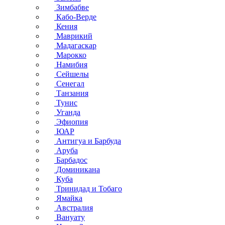
Зимбабве
Кабо-Верде
Кения
Маврикий
Мадагаскар
Марокко
Намибия
Сейшелы
Сенегал
Танзания
Тунис
Уганда
Эфиопия
ЮАР
Антигуа и Барбуда
Аруба
Барбадос
Доминикана
Куба
Тринидад и Тобаго
Ямайка
Австралия
Вануату