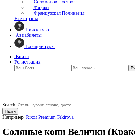
Соломоновы острова
Фиджи
Французская Полинезия
Все страны
Поиск тура
Авиабилеты
Горящие туры
Войти
Регистрация
В
Search
Найти
Например,
Rixos Premium Tekirova
Соляные копи Велички
(Крак