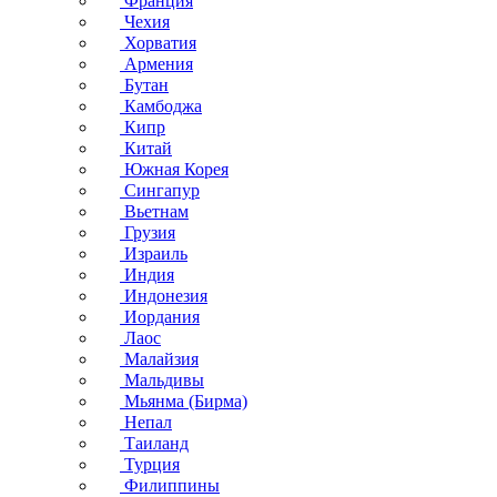
Франция
Чехия
Хорватия
Армения
Бутан
Камбоджа
Кипр
Китай
Южная Корея
Сингапур
Вьетнам
Грузия
Израиль
Индия
Индонезия
Иордания
Лаос
Малайзия
Мальдивы
Мьянма (Бирма)
Непал
Таиланд
Турция
Филиппины