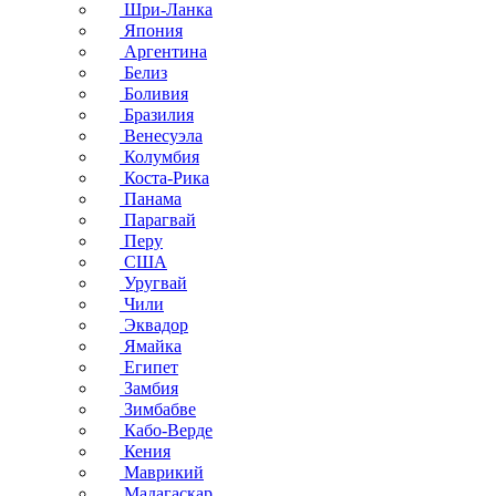
Шри-Ланка
Япония
Аргентина
Белиз
Боливия
Бразилия
Венесуэла
Колумбия
Коста-Рика
Панама
Парагвай
Перу
США
Уругвай
Чили
Эквадор
Ямайка
Египет
Замбия
Зимбабве
Кабо-Верде
Кения
Маврикий
Мадагаскар