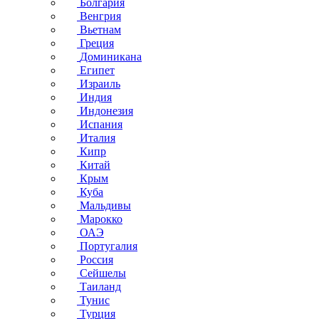
Болгария
Венгрия
Вьетнам
Греция
Доминикана
Египет
Израиль
Индия
Индонезия
Испания
Италия
Кипр
Китай
Крым
Куба
Мальдивы
Марокко
ОАЭ
Португалия
Россия
Сейшелы
Таиланд
Тунис
Турция