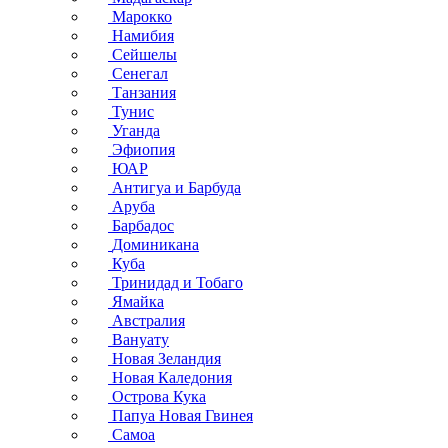
Марокко
Намибия
Сейшелы
Сенегал
Танзания
Тунис
Уганда
Эфиопия
ЮАР
Антигуа и Барбуда
Аруба
Барбадос
Доминикана
Куба
Тринидад и Тобаго
Ямайка
Австралия
Вануату
Новая Зеландия
Новая Каледония
Острова Кука
Папуа Новая Гвинея
Самоа